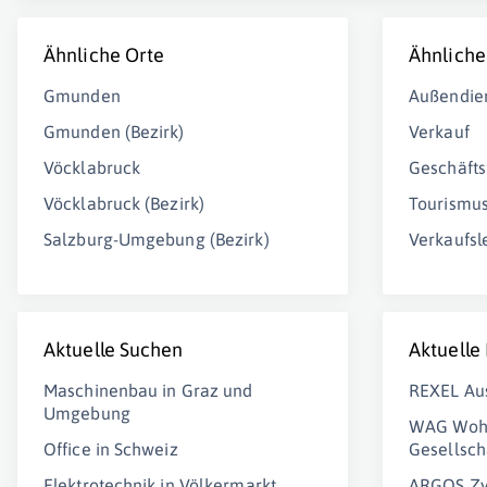
Ähnliche Orte
Ähnliche
Gmunden
Außendie
Gmunden (Bezirk)
Verkauf
Vöcklabruck
Geschäfts
Vöcklabruck (Bezirk)
Tourismu
Salzburg-Umgebung (Bezirk)
Verkaufsle
Aktuelle Suchen
Aktuelle
Maschinenbau in Graz und
REXEL Au
Umgebung
WAG Woh
Office in Schweiz
Gesellsch
Elektrotechnik in Völkermarkt
ARGOS Zy