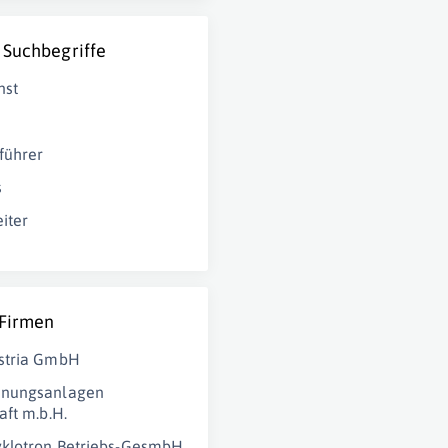
 Suchbegriffe
nst
führer
s
iter
 Firmen
stria GmbH
nungsanlagen
aft m.b.H.
klotron Betriebs-GesmbH