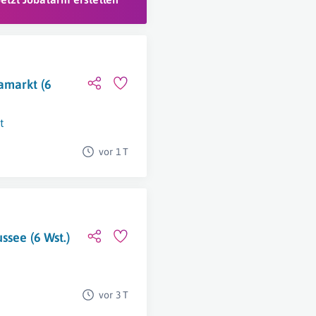
amarkt (6
t
vor 1 T
ssee (6 Wst.)
vor 3 T