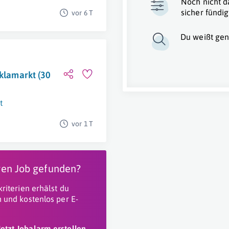
Noch nicht d
sicher fündig
vor 6 T
Du weißt gen
cklamarkt (30
t
vor 1 T
igen Job gefunden?
riterien erhälst du
 und kostenlos per E-
Jetzt Jobalarm erstellen