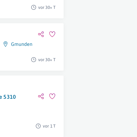
vor 30+ T
Gmunden
vor 30+ T
le 5310
vor 1 T