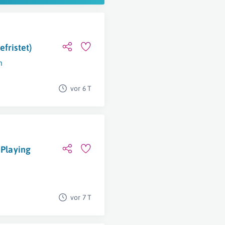
fristet)
n
vor 6 T
 Playing
vor 7 T