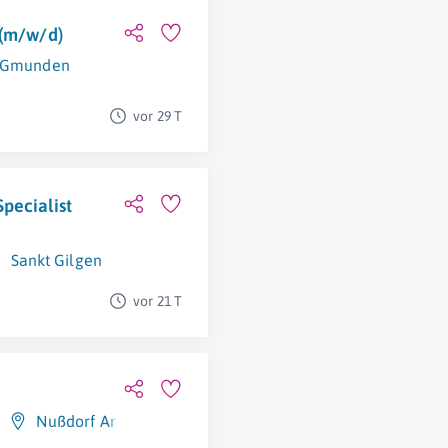
 (m/w/d)
Gmunden
vor 29 T
pecialist
Sankt Gilgen
vor 21 T
Nußdorf Am Attersee