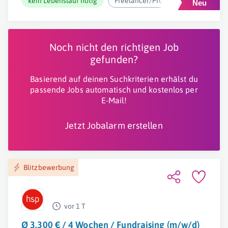
kein Lebenslauf nötig
Freelancer/Projektarbeit
ab 2
Noch nicht den richtigen Job
gefunden?
Basierend auf deinen Suchkriterien erhälst du
passende Jobs automatisch und kostenlos per
E-Mail!
Jetzt Jobalarm erstellen
Blitzbewerbung
vor 1 T
Ø 3.300 € / 4 Wochen / Fundraising (m/w/d)