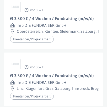
vor 30+ T
Ø 3.300 € / 4 Wochen / Fundraising (m/w/d)
hsp DIE FUNDRAISER GmbH
Oberösterreich
,
Kärnten
,
Steiermark
,
Salzburg
,
Tirol
Freelancer/Projektarbeit
vor 30+ T
Ø 3.300 € / 4 Wochen / Fundraising (m/w/d)
hsp DIE FUNDRAISER GmbH
Linz
,
Klagenfurt
,
Graz
,
Salzburg
,
Innsbruck
,
Bregenz
,
Freelancer/Projektarbeit