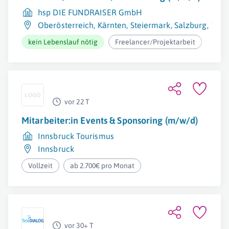
hsp DIE FUNDRAISER GmbH
Oberösterreich
,
Kärnten
,
Steiermark
,
Salzburg
,
Tirol
kein Lebenslauf nötig
Freelancer/Projektarbeit
ab 2
vor 22 T
Mitarbeiter:in Events & Sponsoring (m/w/d)
Innsbruck Tourismus
Innsbruck
Vollzeit
ab 2.700€ pro Monat
vor 30+ T