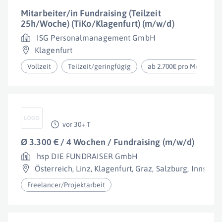
Mitarbeiter/in Fundraising (Teilzeit
25h/Woche) (TiKo/Klagenfurt) (m/w/d)
ISG Personalmanagement GmbH
Klagenfurt
Vollzeit
Teilzeit/geringfügig
ab 2.700€ pro Monat
vor 30+ T
Ø 3.300 € / 4 Wochen / Fundraising (m/w/d)
hsp DIE FUNDRAISER GmbH
Österreich
,
Linz
,
Klagenfurt
,
Graz
,
Salzburg
,
Innsbru
Freelancer/Projektarbeit