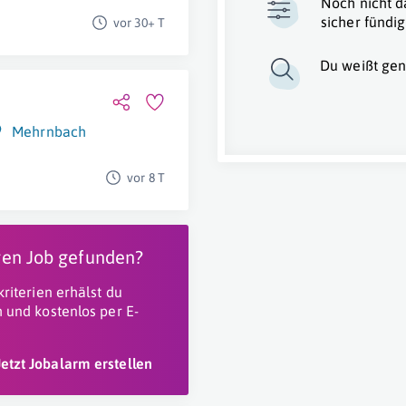
Noch nicht d
sicher fündig
vor 30+ T
Du weißt gen
Mehrnbach
vor 8 T
igen Job gefunden?
riterien erhälst du
 und kostenlos per E-
Jetzt Jobalarm erstellen