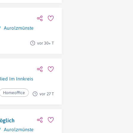
Aurolzmünster
vor 30+ T
Ried Im Innkreis
Homeoffice
vor 27 T
Möglich
Aurolzmünster
,
Linz