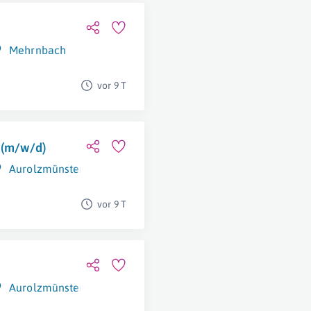
Mehrnbach
vor 9 T
 (m/w/d)
Aurolzmünster
vor 9 T
Aurolzmünster