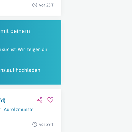
vor 23 T
 mit deinem
 suchst. Wir zeigen dir
nslauf hochladen
/d)
Aurolzmünster
vor 29 T