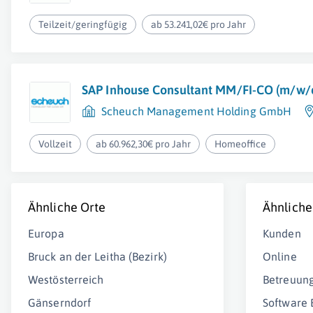
Teilzeit/geringfügig
ab 53.241,02€ pro Jahr
SAP Inhouse Consultant MM/FI-CO (m/w/
Scheuch Management Holding GmbH
Vollzeit
ab 60.962,30€ pro Jahr
Homeoffice
Ähnliche Orte
Ähnliche
Europa
Kunden
Bruck an der Leitha (Bezirk)
Online
Westösterreich
Betreuun
Gänserndorf
Software 