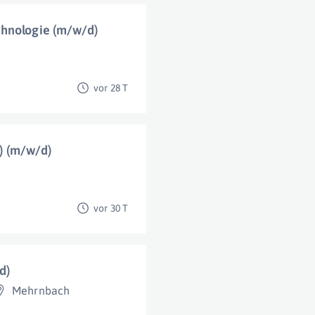
chnologie (m/w/d)
vor 28 T
t) (m/w/d)
vor 30 T
d)
Mehrnbach