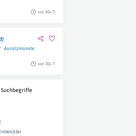
vor 30+ T
d)
Aurolzmünster
vor 30+ T
 Suchbegriffe
g
Entwickler