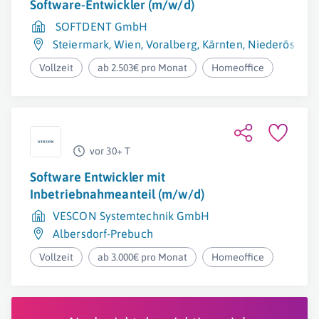
Software-Entwickler (m/w/d)
SOFTDENT GmbH
Steiermark
,
Wien
,
Voralberg
,
Kärnten
,
Niederösterre
Vollzeit
ab 2.503€ pro Monat
Homeoffice
vor 30+ T
Software Entwickler mit
Inbetriebnahmeanteil (m/w/d)
VESCON Systemtechnik GmbH
Albersdorf-Prebuch
Vollzeit
ab 3.000€ pro Monat
Homeoffice