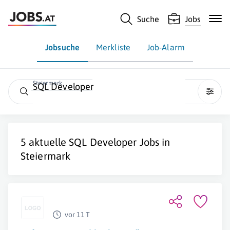
Suche
Jobs
Jobsuche
Merkliste
Job-Alarm
Steiermark
SQL Developer
5 aktuelle
SQL Developer
Jobs in
Steiermark
vor 11 T