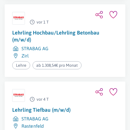
vor 1 T
Lehrling Hochbau/Lehrling Betonbau
(m/w/d)
STRABAG AG
Zirl
Lehre
ab 1.308,54€ pro Monat
vor 4 T
Lehrling Tiefbau (m/w/d)
STRABAG AG
Rastenfeld