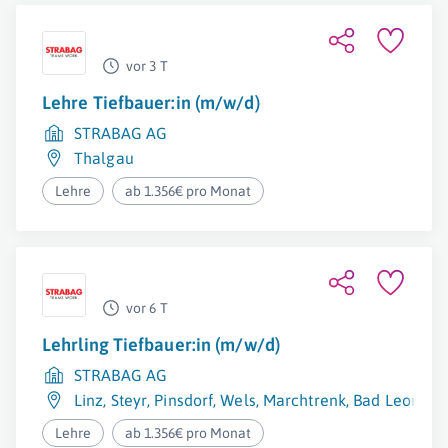
vor 3 T
Lehre Tiefbauer:in (m/w/d)
STRABAG AG
Thalgau
Lehre
ab 1.356€ pro Monat
vor 6 T
Lehrling Tiefbauer:in (m/w/d)
STRABAG AG
Linz
,
Steyr
,
Pinsdorf
,
Wels
,
Marchtrenk
,
Bad Leonfel
Lehre
ab 1.356€ pro Monat