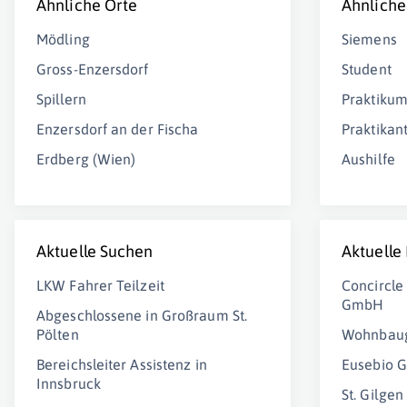
Ähnliche Orte
Ähnliche
Mödling
Siemens
Gross-Enzersdorf
Student
Spillern
Praktiku
Enzersdorf an der Fischa
Praktikan
Erdberg (Wien)
Aushilfe
Aktuelle Suchen
Aktuelle
LKW Fahrer Teilzeit
Concircl
GmbH
Abgeschlossene in Großraum St.
Pölten
Wohnbau
Bereichsleiter Assistenz in
Eusebio 
Innsbruck
St. Gilgen