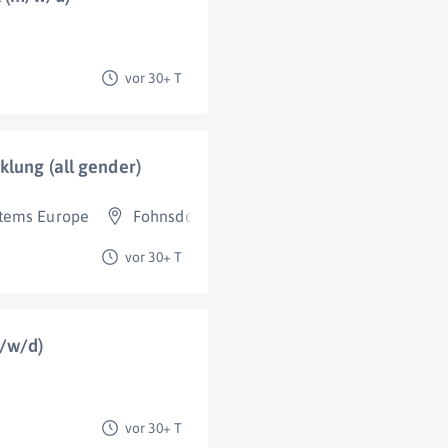
vor 30+ T
klung (all gender)
stems Europe
Fohnsdorf
vor 30+ T
/w/d)
vor 30+ T