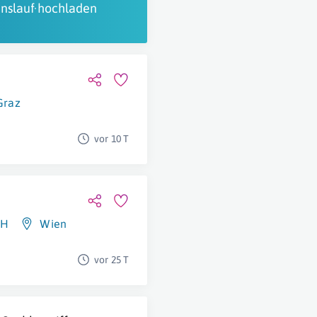
nslauf hochladen
Graz
vor 10 T
bH
Wien
vor 25 T