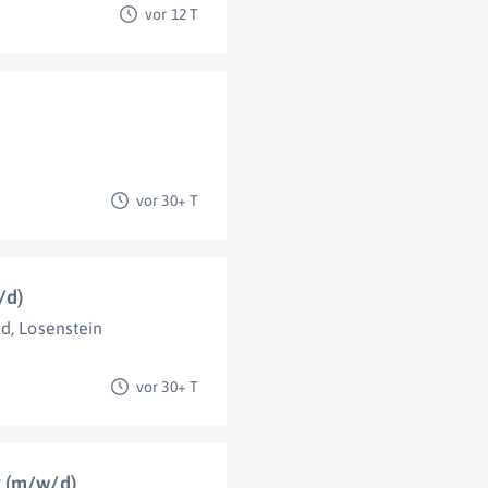
vor 12 T
vor 30+ T
/d)
nd
,
Losenstein
vor 30+ T
k (m/w/d)