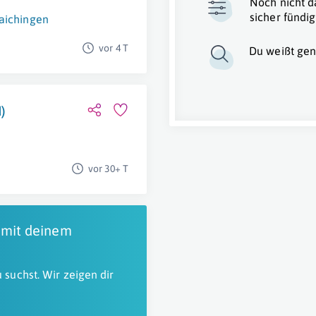
Noch nicht d
sicher fündig
aichingen
vor 4 T
Du weißt gen
)
vor 30+ T
 mit deinem
 suchst. Wir zeigen dir