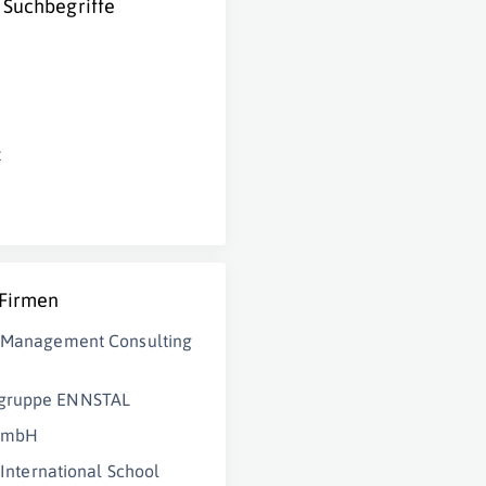
 Suchbegriffe
m
t
 Firmen
e Management Consulting
gruppe ENNSTAL
GmbH
 International School