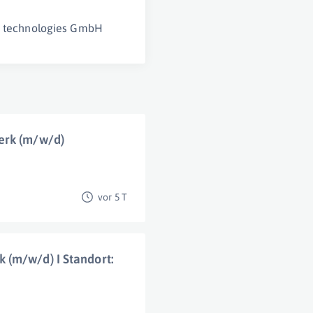
c technologies GmbH
erk (m/w/d)
vor 5 T
 (m/w/d) I Standort: