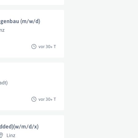
lagenbau (m/w/d)
inz
vor 30+ T
adt)
vor 30+ T
dded)(w/m/d/x)
Linz