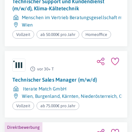
Technischer Support und Kundendienst
(m/w/d), Klima-Kältetechnik
Menschen im Vertrieb Beratungsgesellschaft mbH
Wien
Vollzeit
ab 50.000€ pro Jahr
Homeoffice
vor 30+ T
Technischer Sales Manager (m/w/d)
Iterate Match GmbH
Wien
,
Burgenland
,
Kärnten
,
Niederösterreich
,
Oberö
Vollzeit
ab 75.000€ pro Jahr
Direktbewerbung