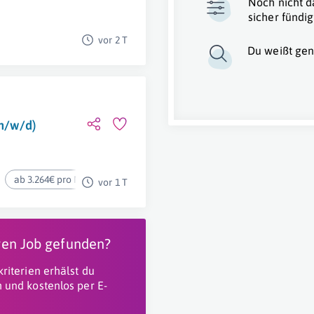
Noch nicht d
sicher fündig
vor 2 T
Du weißt gen
(m/w/d)
ab 3.264€ pro Monat
vor 1 T
igen Job gefunden?
riterien erhälst du
 und kostenlos per E-