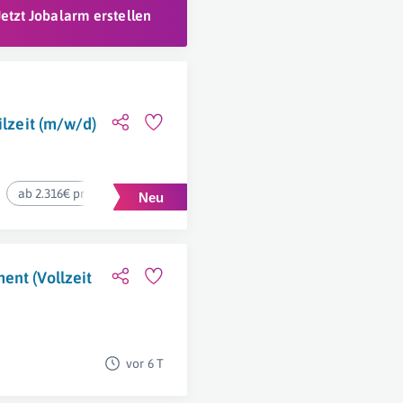
Jetzt Jobalarm erstellen
ilzeit (m/w/d)
ab 2.316€ pro Monat
ent (Vollzeit
vor 6 T