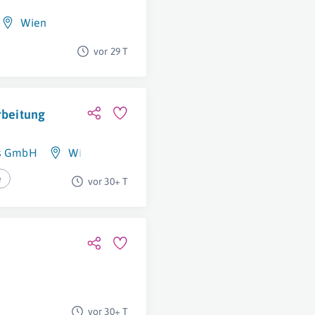
Wien
vor 29 T
rbeitung
gs GmbH
Wien
e
vor 30+ T
vor 30+ T