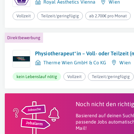
Royal Aesthetics Vienna
Wien
Vollzeit
Teilzeit/geringfügig
ab 2.700€ pro Monat
Direktbewerbung
Physiotherapeut*in – Voll- oder Teilzeit 
Therme Wien GmbH & Co KG
Wien
kein Lebenslauf nötig
Vollzeit
Teilzeit/geringfügig
Noch nicht den richt
Basierend auf deinen Suchk
passende Jobs automatisch
Mail!