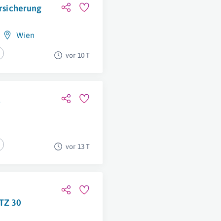
ersicherung
Wien
vor 10 T
&
vor 13 T
TZ 30