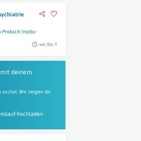
sychiatrie
Proksch Institut)
Wien
vor 30+ T
 mit deinem
 suchst. Wir zeigen dir
nslauf hochladen