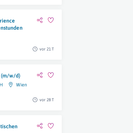
rience
enstunden
vor 21 T
) (m/w/d)
bH
Wien
vor 28 T
itischen