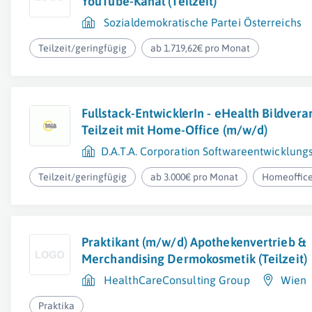
YouTube-Kanal (Teilzeit)
Sozialdemokratische Partei Österreichs
Teilzeit/geringfügig
ab 1.719,62€ pro Monat
Fullstack-EntwicklerIn - eHealth Bildvera
Teilzeit mit Home-Office (m/w/d)
D.A.T.A. Corporation Softwareentwicklun
Teilzeit/geringfügig
ab 3.000€ pro Monat
Homeoffic
Praktikant (m/w/d) Apothekenvertrieb &
Merchandising Dermokosmetik (Teilzeit)
HealthCareConsulting Group
Wien
Praktika