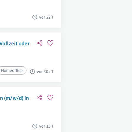
vor 22 T
 Vollzeit oder
Homeoffice
vor 30+ T
n (m/w/d) in
vor 13 T