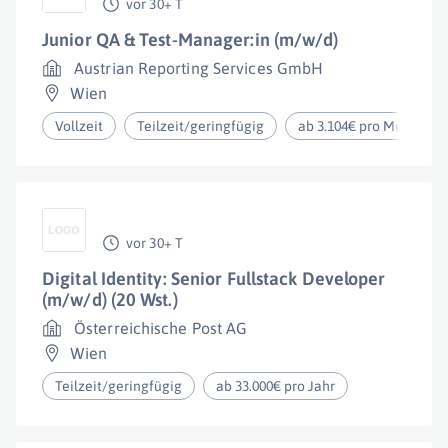
vor 30+ T
Junior QA & Test-Manager:in (m/w/d)
Austrian Reporting Services GmbH
Wien
Vollzeit
Teilzeit/geringfügig
ab 3.104€ pro Monat
vor 30+ T
Digital Identity: Senior Fullstack Developer
(m/w/d) (20 Wst.)
Österreichische Post AG
Wien
Teilzeit/geringfügig
ab 33.000€ pro Jahr