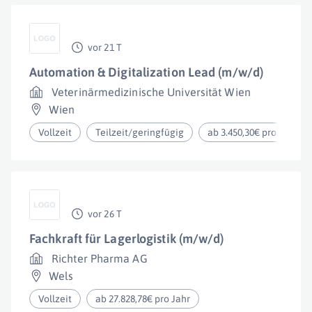
vor 21 T
Automation & Digitalization Lead (m/w/d)
Veterinärmedizinische Universität Wien
Wien
Vollzeit
Teilzeit/geringfügig
ab 3.450,30€ pro Monat
vor 26 T
Fachkraft für Lagerlogistik (m/w/d)
Richter Pharma AG
Wels
Vollzeit
ab 27.828,78€ pro Jahr