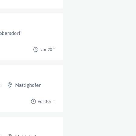
öbersdorf
vor 20 T
H
Mattighofen
vor 30+ T