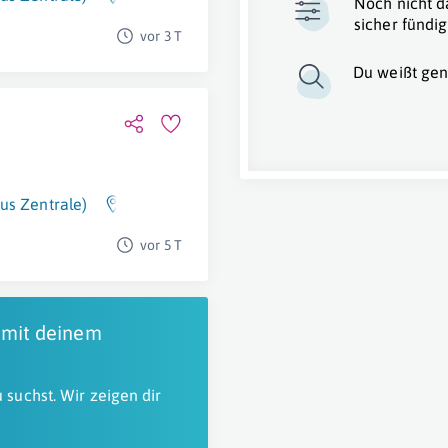
Noch nicht d
sicher fündig
vor 3 T
Du weißt gen
us Zentrale)
Aschach
vor 5 T
 mit deinem
 suchst. Wir zeigen dir