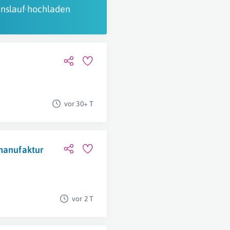
nslauf hochladen
vor 30+ T
gmanufaktur
vor 2 T