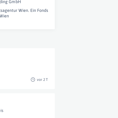
lding GmbH
tsagentur Wien. Ein Fonds
 Wien
vor 2 T
is