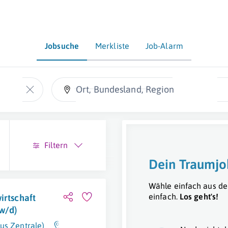
Jobsuche
Merkliste
Job-Alarm
Ort, Bundesland, Region
Filtern
Dein Traumjo
Wähle einfach aus de
einfach.
Los geht's!
irtschaft
w/d)
us Zentrale)
Graz