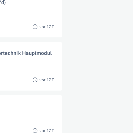
/d)
vor 17 T
ortechnik Hauptmodul
vor 17 T
vor 17 T