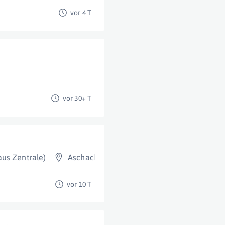
vor 4 T
vor 30+ T
us Zentrale)
Aschach
vor 10 T