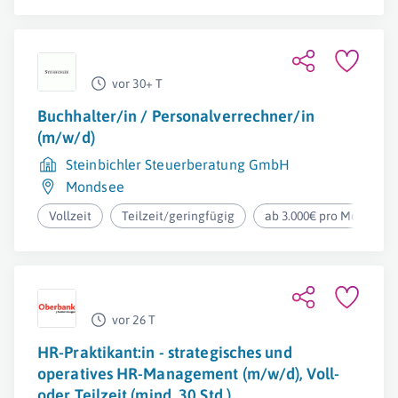
vor 30+ T
Buchhalter/in / Personalverrechner/in
(m/w/d)
Steinbichler Steuerberatung GmbH
Mondsee
Vollzeit
Teilzeit/geringfügig
ab 3.000€ pro Monat
vor 26 T
HR-Praktikant:in - strategisches und
operatives HR-Management (m/w/d), Voll-
oder Teilzeit (mind. 30 Std.)