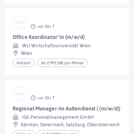
vor 30+ T
Office Koordinator*in (m/w/d)
WU Wirtschaftsuniversität Wien
Wien
Vollzeit
ab 2.993,50€ pro Monat
vor 30+ T
Regional Manager im Außendienst ( (m/w/d))
ISG Personalmanagement GmbH
Kärnten
,
Steiermark
,
Salzburg
,
Oberösterreich