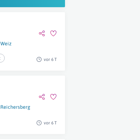
Weiz
t
vor 6 T
Reichersberg
vor 6 T