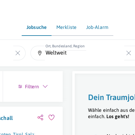
Jobsuche
Merkliste
Job-Alarm
Ort, Bundesland, Region
Filtern
Dein Traumjo
Wähle einfach aus de
einfach.
Los geht's!
schall
rnten
,
Tirol
,
Salzburg
,
Oberösterreich