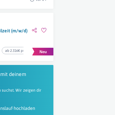
ilzeit (m/w/d)
ab 2.316€ pro Monat
 mit deinem
 suchst. Wir zeigen dir
nslauf hochladen