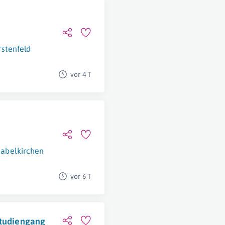
rstenfeld
vor 4 T
nabelkirchen
vor 6 T
studiengang