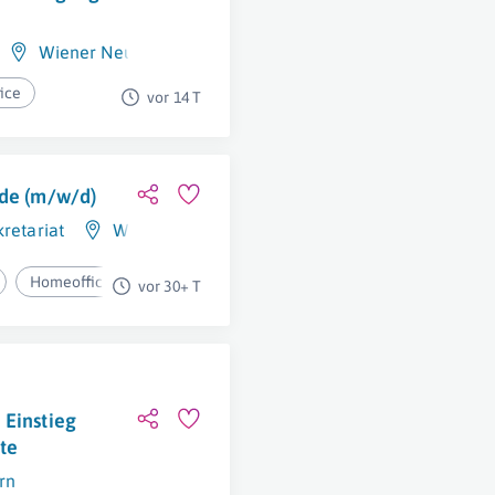
Wiener Neustadt
ice
vor 14 T
nde (m/w/d)
retariat
Wien
Homeoffice
vor 30+ T
 Einstieg
te
rn