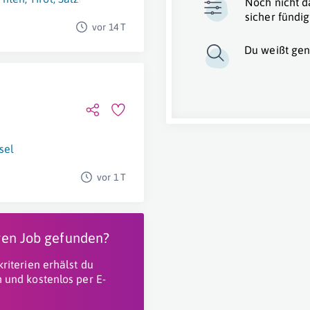
Noch nicht d
sicher fündig
vor 14 T
Du weißt gen
,
sel
vor 1 T
igen Job gefunden?
riterien erhälst du
 und kostenlos per E-