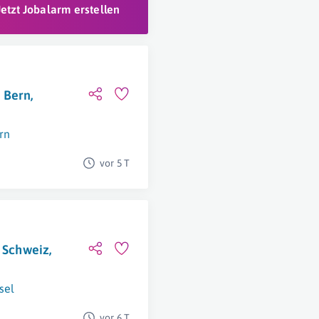
Jetzt Jobalarm erstellen
 Bern,
rn
vor 5 T
, Schweiz,
sel
vor 6 T