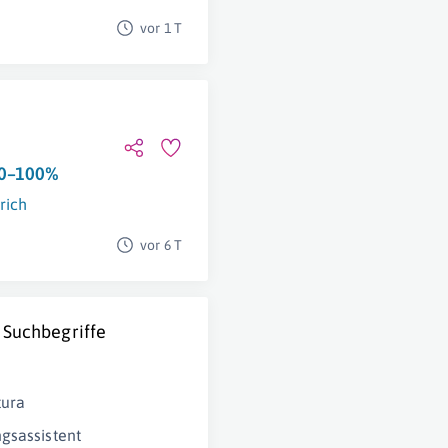
vor 1 T
50–100%
rich
vor 6 T
 Suchbegriffe
tura
gsassistent