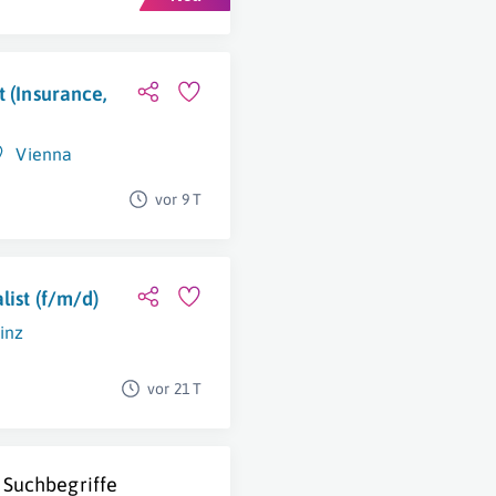
t (Insurance,
Vienna
vor 9 T
list (f/m/d)
inz
vor 21 T
 Suchbegriffe