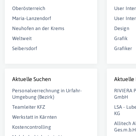
Oberösterreich
User Inte
Maria-Lanzendorf
User Inte
Neuhofen an der Krems
Design
Weltweit
Grafik
Seibersdorf
Grafiker
Aktuelle Suchen
Aktuelle
Personalverrechnung in Urfahr-
RIVIERA 
Umgebung (Bezirk)
GmbH
Teamleiter KFZ
LSA - Lub
KG
Werkstatt in Kärnten
Allitech A
Kostencontrolling
Ges.m.b.H