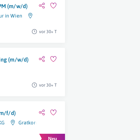
 PM (m/w/d)
r in Wien
Wien
vor 30+ T
ing (m/w/d)
vor 30+ T
(m/f/d)
KG
Gratkorn