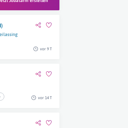
Jetzt Jobalarm erstellen
)
eilassing
vor 9 T
e
vor 14 T