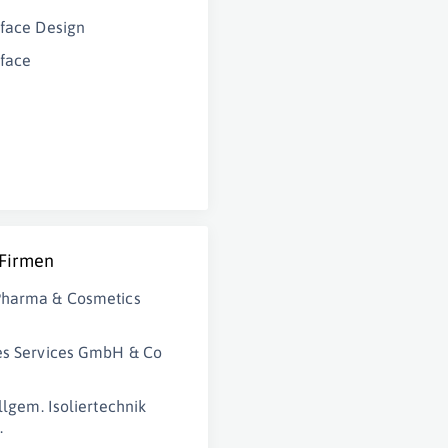
rface Design
rface
 Firmen
Pharma & Cosmetics
es Services GmbH & Co
llgem. Isoliertechnik
.