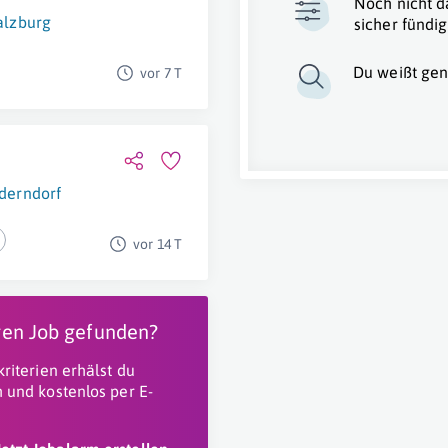
Noch nicht d
alzburg
sicher fündig
Du weißt gen
vor 7 T
derndorf
vor 14 T
igen Job gefunden?
riterien erhälst du
 und kostenlos per E-