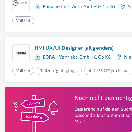
Porsche Inter Auto GmbH & Co KG
S
Vollzeit
HMI UX/UI Designer (all genders)
BORA - Vertriebs GmbH & Co KG
Nie
Vollzeit
Teilzeit/geringfügig
ab 2.633,77€ pro Monat
Noch nicht den richt
Basierend auf deinen Suchk
passende Jobs automatisch
Mail!