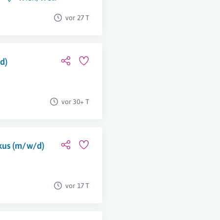
vor 27 T
d)
vor 30+ T
kus (m/w/d)
vor 17 T