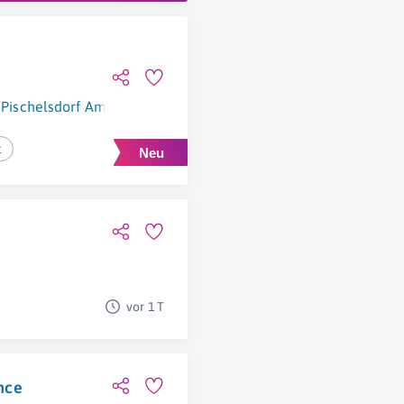
Pischelsdorf Am Kulm
t
vor 1 T
ence