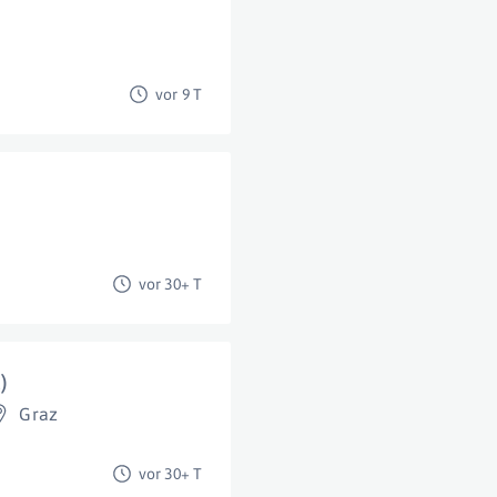
vor 9 T
vor 30+ T
)
Graz
vor 30+ T