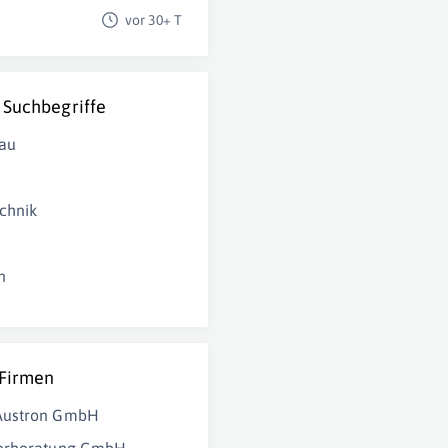
vor 30+ T
 Suchbegriffe
au
chnik
n
 Firmen
ustron GmbH