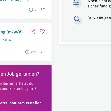
Noch nicht d
sicher fündig
vor 3 T
Du weißt gen
ping (m/w/d)
Graz
vor 30+ T
igen Job gefunden?
riterien erhälst du
 und kostenlos per E-
Jetzt Jobalarm erstellen