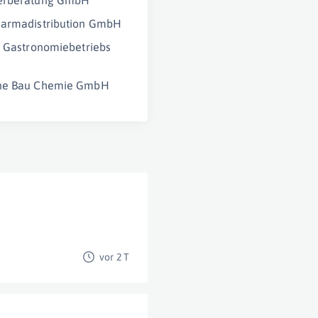
erberatung GmbH
harmadistribution GmbH
z Gastronomiebetriebs
ne Bau Chemie GmbH
vor 2 T