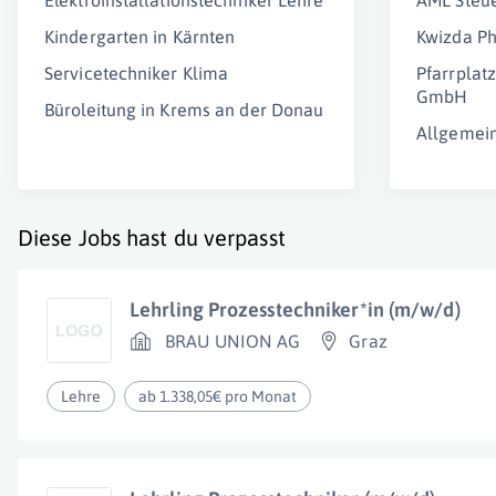
Elektroinstallationstechniker Lehre
AML Steu
Kindergarten in Kärnten
Kwizda P
Servicetechniker Klima
Pfarrplat
GmbH
Büroleitung in Krems an der Donau
Allgemei
Diese Jobs hast du verpasst
Lehrling Prozesstechniker*in (m/w/d)
BRAU UNION AG
Graz
Lehre
ab 1.338,05€ pro Monat