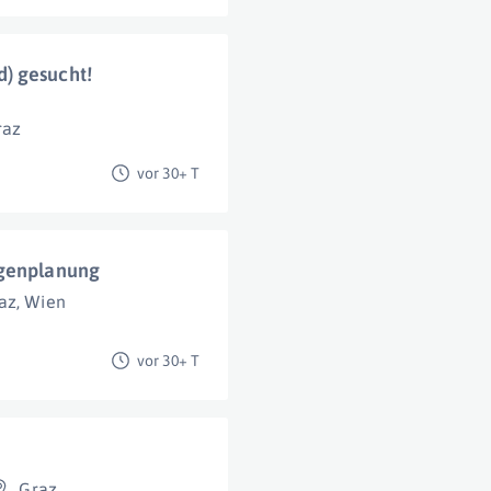
) gesucht!
raz
vor 30+ T
agenplanung
az
,
Wien
vor 30+ T
Graz