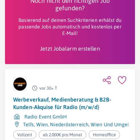
Noch nicht den richtigen Job
gefunden?
Basierend auf deinen Suchkriterien erhälst du
passende Jobs automatisch und kostenlos per
E-Mail!
Jetzt Jobalarm erstellen
vor 30+ T
Werbeverkauf, Medienberatung & B2B-
Kunden-Akquise für Radio (m/w/d)
Radio Event GmbH
Telfs
,
Wien
,
Niederösterreich
,
Wien Und Umgebung
Vollzeit
ab 2.000€ pro Monat
Homeoffice