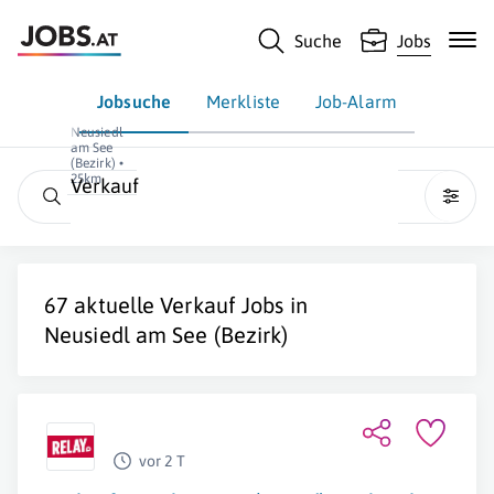
Suche
Jobs
Jobsuche
Merkliste
Job-Alarm
Neusiedl
am See
(Bezirk) •
25km
Verkauf
67 aktuelle
Verkauf
Jobs in
Neusiedl am See (Bezirk)
vor 2 T