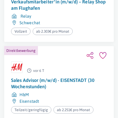
Verkaufsmitarbeiter*in (m/w/d) – Relay Shop
am Flughafen
Relay
Schwechat
Vollzeit
ab 2.303€ pro Monat
Direktbewerbung
vor 6 T
Sales Advisor (m/w/d) - EISENSTADT (30
Wochenstunden)
H&M
Eisenstadt
Teilzeit/geringfügig
ab 2.251€ pro Monat