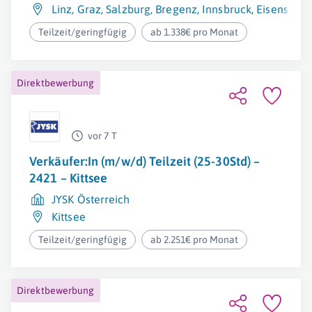
Linz
,
Graz
,
Salzburg
,
Bregenz
,
Innsbruck
,
Eisenstadt
Teilzeit/geringfügig
ab 1.338€ pro Monat
Direktbewerbung
vor 7 T
Verkäufer:In (m/w/d) Teilzeit (25-30Std) –
2421 – Kittsee
JYSK Österreich
Kittsee
Teilzeit/geringfügig
ab 2.251€ pro Monat
Direktbewerbung