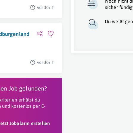
Noch nicht d
sicher fündig
vor 30+ T
Du weißt gen
üdburgenland
vor 30+ T
igen Job gefunden?
riterien erhälst du
 und kostenlos per E-
Jetzt Jobalarm erstellen