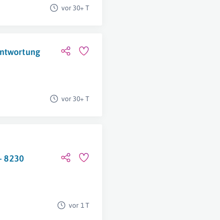
vor 30+ T
antwortung
vor 30+ T
 – 8230
vor 1 T