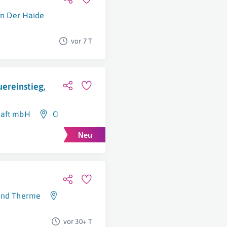
In Der Haide
vor 7 T
ereinstieg,
haft mbH
Oberwart
 und Therme
Bad Tatzmannsdorf
vor 30+ T