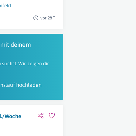
nfeld
vor 28 T
 mit deinem
 suchst. Wir zeigen dir
nslauf hochladen
td./Woche