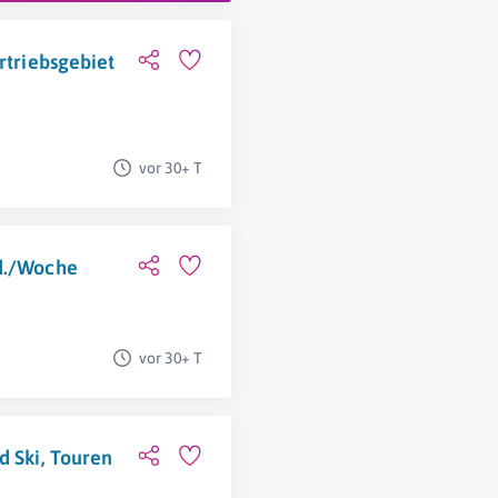
rtriebsgebiet
vor 30+ T
td./Woche
vor 30+ T
d Ski, Touren