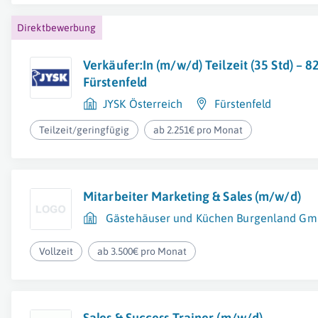
Direktbewerbung
Verkäufer:In (m/w/d) Teilzeit (35 Std) – 8
Fürstenfeld
JYSK Österreich
Fürstenfeld
Teilzeit/geringfügig
ab 2.251€ pro Monat
Mitarbeiter Marketing & Sales (m/w/d)
Gästehäuser und Küchen Burgenland G
Vollzeit
ab 3.500€ pro Monat
Sales & Success Trainer (m/w/d)