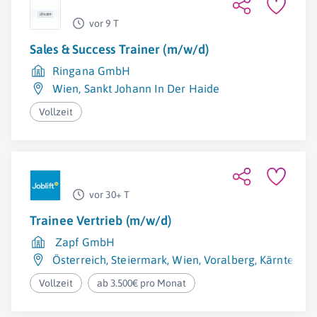
vor 9 T
Sales & Success Trainer (m/w/d)
Ringana GmbH
Wien
,
Sankt Johann In Der Haide
Vollzeit
vor 30+ T
Trainee Vertrieb (m/w/d)
Zapf GmbH
Österreich
,
Steiermark
,
Wien
,
Voralberg
,
Kärnten
,
Ni
Vollzeit
ab 3.500€ pro Monat