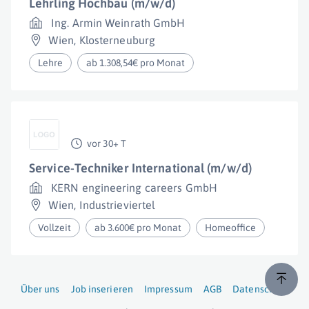
Lehrling Hochbau (m/w/d)
Ing. Armin Weinrath GmbH
Wien
,
Klosterneuburg
Lehre
ab 1.308,54€ pro Monat
vor 30+ T
Service-Techniker International (m/w/d)
KERN engineering careers GmbH
Wien
,
Industrieviertel
Vollzeit
ab 3.600€ pro Monat
Homeoffice
Über uns
Job inserieren
Impressum
AGB
Datenschutz