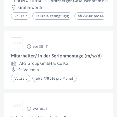
PRONATURHAUS Obritzberger Gesellschaft m.b.H.
Grafenwörth
Vollzeit
Teilzeit/geringfügig
ab 2.450€ pro Monat
vor 30+ T
Mitarbeiter/ in der Serienmontage (m/w/d)
APS Group GmbH & Co KG
St. Valentin
Vollzeit
ab 3.478,51€ pro Monat
vor 30+ T