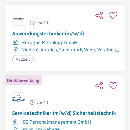
vor 9 T
Anwendungstechniker (m/w/d)
Hexagon Metrology GmbH
Niederösterreich
,
Steiermark
,
Wien
,
Voralberg
,
Kärn
Vollzeit
Direktbewerbung
vor 4 T
Servicetechniker (m/w/d) Sicherheitstechnik
ISG Personalmanagement GmbH
Brunn Am Gebirge