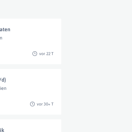
daten
n
vor 22 T
/d)
ien
vor 30+ T
ik