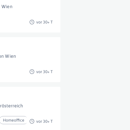
Wien
vor 30+ T
on Wien
vor 30+ T
rösterreich
Homeoffice
vor 30+ T