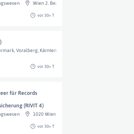
ungswesen
Wien 2. Bezirk (Leopoldstadt)
vor 30+ T
)
ermark
,
Voralberg
,
Kärnten
,
Niederösterreich
,
Burgenland
,
Tiro
vor 30+ T
eer für Records
icherung (RIVIT 4)
ungswesen
1020 Wien
vor 30+ T