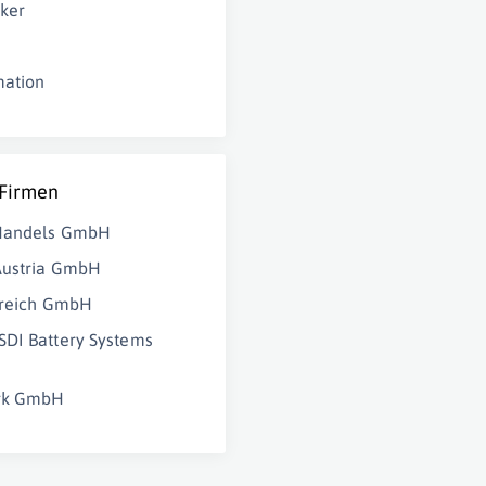
ker
mation
 Firmen
 Handels GmbH
Austria GmbH
rreich GmbH
DI Battery Systems
rk GmbH