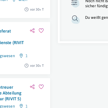
Noch nicht d
sicher fündig
vor 30+ T
Du weißt gen
eferat
enste (RIVIT
ngswesen
1020 Wien
vor 30+ T
etreuer
e Abteilung
r (RIVIT 5)
ngswesen
1020 Wien