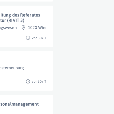
itung des Referates
ur (RIVIT 3)
ungswesen
1020 Wien
vor 30+ T
osterneuburg
vor 30+ T
Personalmanagement