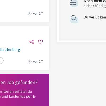
Noch nicht d
sicher fündig
vor 2 T
Du weißt gen
Kapfenberg
t
vor 2 T
igen Job gefunden?
riterien erhälst du
 und kostenlos per E-