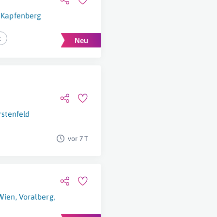
Kapfenberg
t
rstenfeld
vor 7 T
Wien
,
Voralberg
,
Kärnten
,
Niederösterreich
,
Burgenland
,
Tirol
,