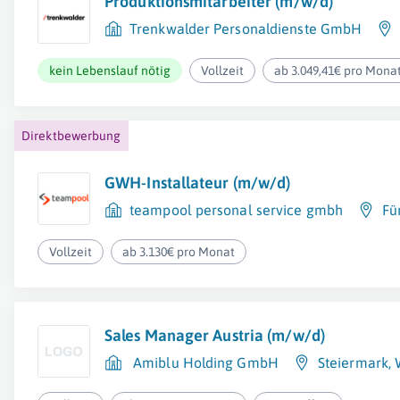
Produktionsmitarbeiter (m/w/d)
Trenkwalder Personaldienste GmbH
kein Lebenslauf nötig
Vollzeit
ab 3.049,41€ pro Mona
Direktbewerbung
GWH-Installateur (m/w/d)
teampool personal service gmbh
Fü
Vollzeit
ab 3.130€ pro Monat
Sales Manager Austria (m/w/d)
Amiblu Holding GmbH
Steiermark
,