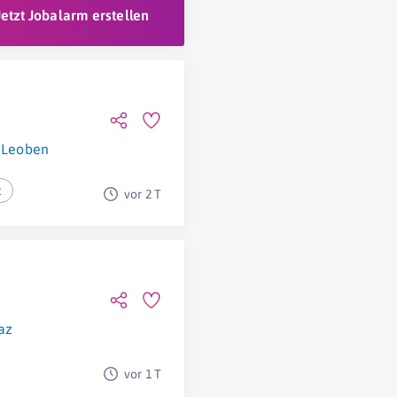
Jetzt Jobalarm erstellen
Leoben
t
vor 2 T
az
vor 1 T