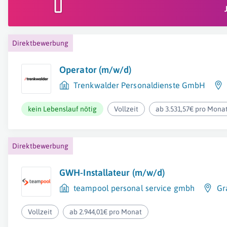
Direktbewerbung
Operator (m/w/d)
Trenkwalder Personaldienste GmbH
kein Lebenslauf nötig
Vollzeit
ab 3.531,57€ pro Mona
Direktbewerbung
GWH-Installateur (m/w/d)
teampool personal service gmbh
Gr
Vollzeit
ab 2.944,01€ pro Monat