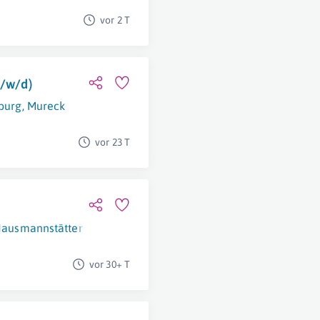
vor 2 T
m/w/d)
burg
,
Mureck
vor 23 T
ausmannstätten
,
Hart Bei Graz
,
Gössendorf
,
Raaba-Grambach
vor 30+ T