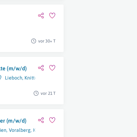
vor 30+ T
kte (m/w/d)
Lieboch
,
Knittelfeld
vor 21 T
ger (m/w/d)
ien
,
Voralberg
,
Kärnten
,
Niederösterreich
,
Burgenland
,
Tirol
,
S