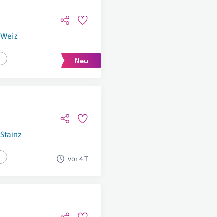
Weiz
t
Stainz
t
vor 4 T