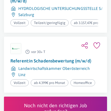
(m/w/d)
HYDROLOGISCHE UNTERSUCHUNGSSTELLE SALZ
Salzburg
Vollzeit
Teilzeit/geringfügig
ab 3.157,47€ pro Monat
vor 30+ T
Referent:in Schadensbewertung (m/w/d)
Landwirtschaftskammer Oberösterreich
Linz
Vollzeit
ab 4.399€ pro Monat
Homeoffice
Noch nicht den richtigen Job