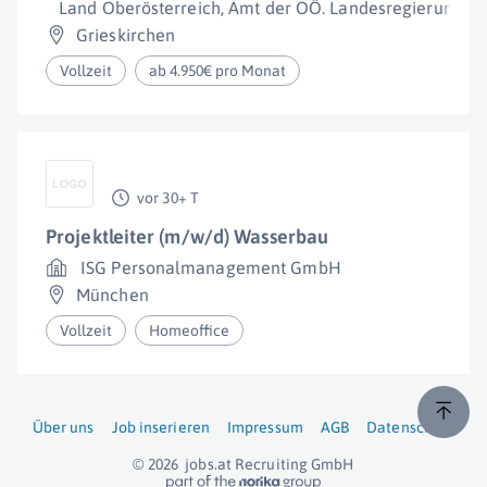
Land Oberösterreich, Amt der OÖ. Landesregierung
Grieskirchen
Vollzeit
ab 4.950€ pro Monat
vor 30+ T
Projektleiter (m/w/d) Wasserbau
ISG Personalmanagement GmbH
München
Vollzeit
Homeoffice
Über uns
Job inserieren
Impressum
AGB
Datenschutz
© 2026
jobs.at
Recruiting GmbH