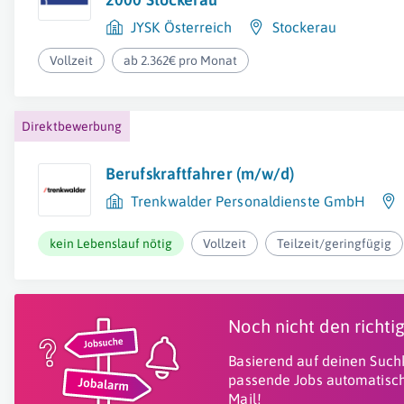
JYSK Österreich
Stockerau
Vollzeit
ab 2.362€ pro Monat
Direktbewerbung
Berufskraftfahrer (m/w/d)
Trenkwalder Personaldienste GmbH
kein Lebenslauf nötig
Vollzeit
Teilzeit/geringfügig
Noch nicht den richt
Basierend auf deinen Suchk
passende Jobs automatisch
Mail!