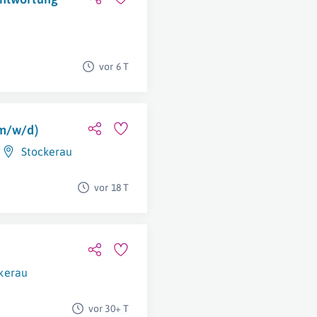
vor 6 T
(m/w/d)
Stockerau
vor 18 T
kerau
vor 30+ T