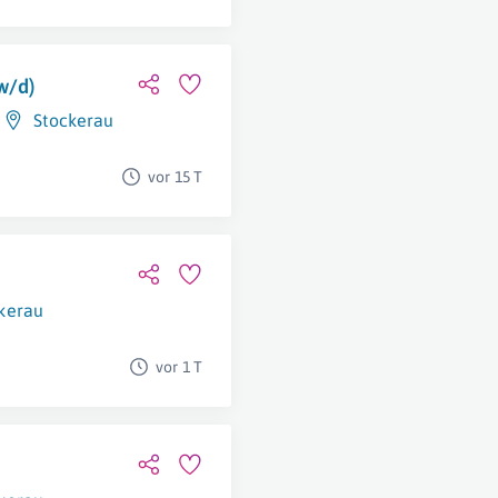
w/d)
Stockerau
vor 15 T
kerau
vor 1 T