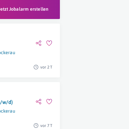
Jetzt Jobalarm erstellen
ockerau
vor 2 T
m/w/d)
ockerau
vor 7 T