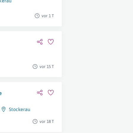
kerau
vor 1 T
vor 15 T
e
Stockerau
vor 18 T