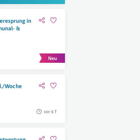
ieresprung in
munal- &
td./Woche
vor 6 T
antwortung