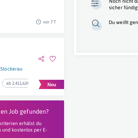
Noch nicht d
sicher fündig
vor 7 T
Du weißt gen
Stockerau
ab 2.411,62€ pro Monat
igen Job gefunden?
riterien erhälst du
 und kostenlos per E-