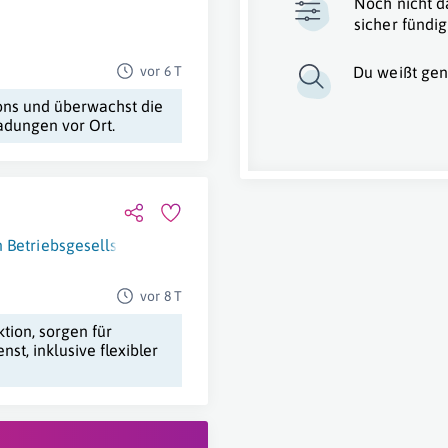
Noch nicht d
sicher fündig
vor 6 T
Du weißt gen
gons und überwachst die
adungen vor Ort.
 Betriebsgesellschaft mbH
Salzburg
vor 8 T
tion, sorgen für
st, inklusive flexibler