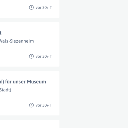
vor 30+ T
t
Wals-Siezenheim
vor 30+ T
) für unser Museum
Stadt)
vor 30+ T