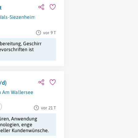
t
als-Siezenheim
vor 9 T
bereitung, Geschirr
orschriften ist
/d)
n Am Wallersee
vor 21 T
Türen, Anwendung
nologien, enge
eller Kundenwünsche.