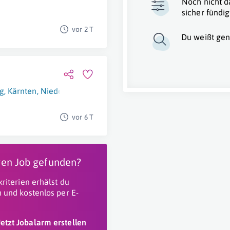
Noch nicht d
sicher fündig
vor 2 T
Du weißt gen
g
,
Kärnten
,
Niederösterreich
,
Burgenland
,
Tirol
,
Salzburg
,
Öste
vor 6 T
igen Job gefunden?
riterien erhälst du
 und kostenlos per E-
Jetzt Jobalarm erstellen