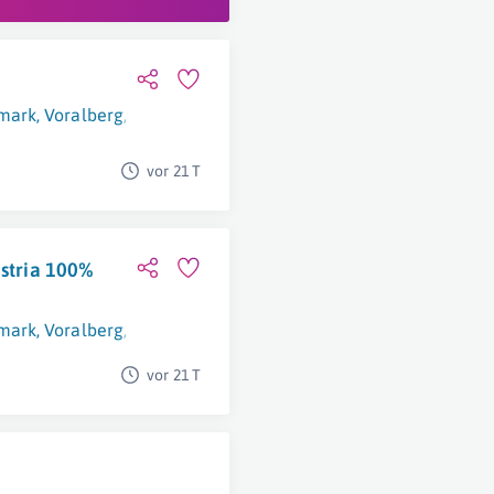
rmark
,
Voralberg
,
Kärnten
,
Niederösterreich
,
Burgenland
,
Tirol
,
vor 21 T
ustria 100%
rmark
,
Voralberg
,
Kärnten
,
Niederösterreich
,
Burgenland
,
Tirol
,
vor 21 T