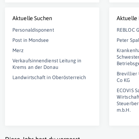
Aktuelle Suchen
Aktuelle
Personaldisponent
REBLOC 
Post in Mondsee
Peter Sp
Merz
Krankenh
Schweste
Verkaufsinnendienst Leitung in
Betriebsg
Krems an der Donau
Brevillie
Landwirtschaft in Oberösterreich
Co KG
ECOVIS S
Wirtschaf
Steuerber
m.b.H.