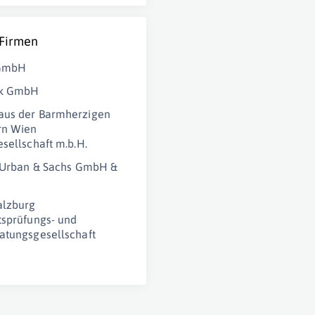
 Firmen
GmbH
ak GmbH
aus der Barmherzigen
rn Wien
esellschaft m.b.H.
r Urban & Sachs GmbH &
alzburg
tsprüfungs- und
atungsgesellschaft