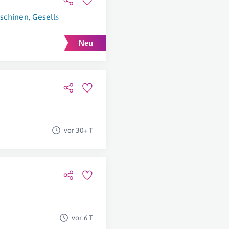
chinen, Gesellschaft m.b.H.
Wien
vor 30+ T
vor 6 T