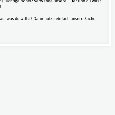
as Richtige dabei? Verwende unsere Filter und du wirst
!
au, was du willst? Dann nutze einfach unsere Suche.
rreich
,
Oberösterreich