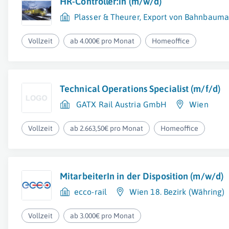
HR-Controller:in (m/w/d)
Plasser & Theurer, Export von Bahnbaumas
Vollzeit
ab 4.000€ pro Monat
Homeoffice
Technical Operations Specialist (m/f/d)
GATX Rail Austria GmbH
Wien
Vollzeit
ab 2.663,50€ pro Monat
Homeoffice
MitarbeiterIn in der Disposition (m/w/d)
ecco-rail
Wien 18. Bezirk (Währing)
Vollzeit
ab 3.000€ pro Monat