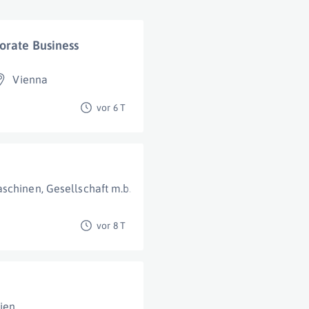
orate Business
Vienna
vor 6 T
schinen, Gesellschaft m.b.H.
Wien
vor 8 T
ien