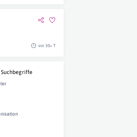
vor 30+ T
 Suchbegriffe
ter
nisation