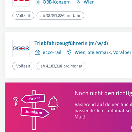
ÖBB-Konzern
Wien
Vollzeit
ab 38.351,88€ pro Jahr
TriebfahrzeugführerIn (m/w/d)
ecco-rail
Wien
,
Steiermark
,
Voralber
Vollzeit
ab 4.183,31€ pro Monat
Noch nicht den richt
Basierend auf deinen Suchk
passende Jobs automatisch
Mail!