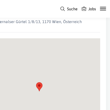
Suche
Jobs
onald McDonald Kinderhilfe
ernalser Gürtel 1/8/13, 1170 Wien, Österreich
Suche Standort...