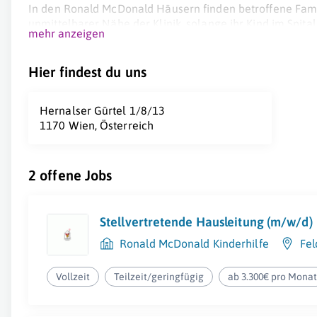
In den Ronald McDonald Häusern finden betroffene Famil
unmittelbarer Nähe der Klinik, solange ihr Kind im Spita
mehr anzeigen
Tag bei ihren kleinen Patienten sein und ihnen in einer 
In Österreich beherbergen die fünf Ronald McDonald Häu
Hier findest du uns
Hernalser Gürtel 1/8/13
1170 Wien, Österreich
2 offene Jobs
Stellvertretende Hausleitung (m/w/d)
Ronald McDonald Kinderhilfe
Fel
Vollzeit
Teilzeit/geringfügig
ab 3.300€ pro Mona