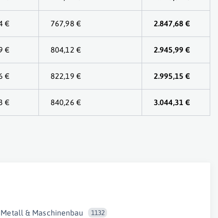
4 €
767,98 €
2.847,68 €
9 €
804,12 €
2.945,99 €
6 €
822,19 €
2.995,15 €
3 €
840,26 €
3.044,31 €
Metall & Maschinenbau
1132