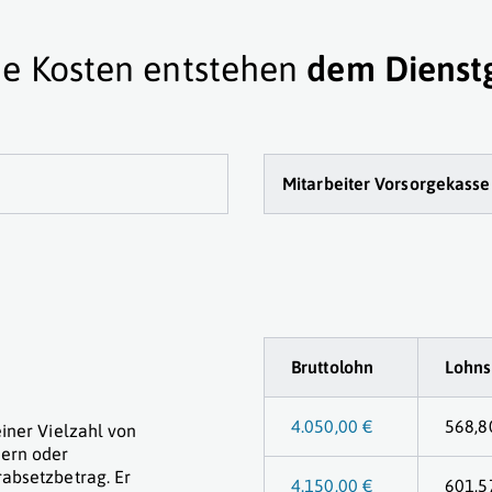
e Kosten entstehen
dem Dienst
Mitarbeiter Vorsorge
kasse
Bruttolohn
Lohns
4.050,00 €
568,8
iner Vielzahl von
ern oder
absetzbetrag. Er
4.150,00 €
601,5