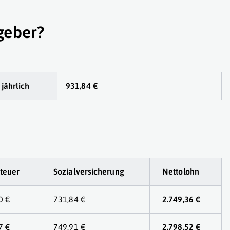
geber?
 jährlich
931,84 €
teuer
Sozialversicherung
Nettolohn
0 €
731,84 €
2.749,36 €
7 €
749,91 €
2.798,52 €