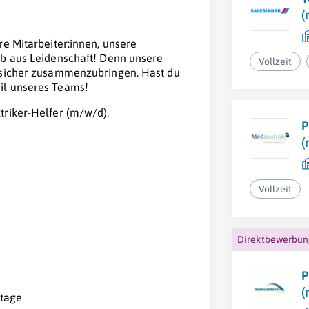
(
re Mitarbeiter:innen, unsere
ob aus Leidenschaft! Denn unsere
Vollzeit
elsicher zusammenzubringen. Hast du
il unseres Teams!
triker-Helfer (m/w/d).
P
(
Vollzeit
Direktbewerbu
P
(
ntage