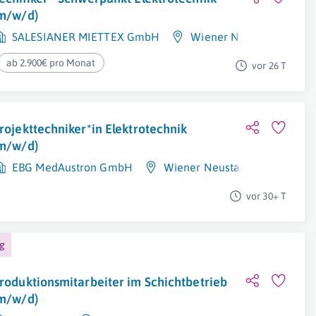
m/w/d)
SALESIANER MIETTEX GmbH
Wiener Neustadt
ab 2.900€ pro Monat
vor 26 T
rojekttechniker*in Elektrotechnik
m/w/d)
EBG MedAustron GmbH
Wiener Neustadt
vor 30+ T
ng
roduktionsmitarbeiter im Schichtbetrieb
m/w/d)