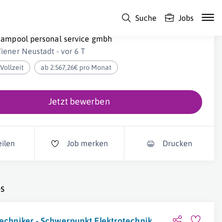
Suche
Jobs
lektriker-Helfer (m/w/d)
eampool personal service gmbh
iener Neustadt - vor 6 T
Vollzeit
ab 2.567,26€ pro Monat
Jetzt bewerben
eilen
Job merken
Drucken
s
echniker - Schwerpunkt Elektrotechnik