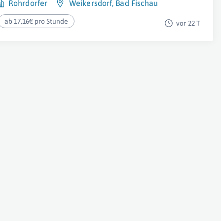
Rohrdorfer
Weikersdorf
,
Bad Fischau
ab 17,16€ pro Stunde
vor 22 T