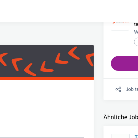
E
t
W
Job t
Ähnliche Job
T