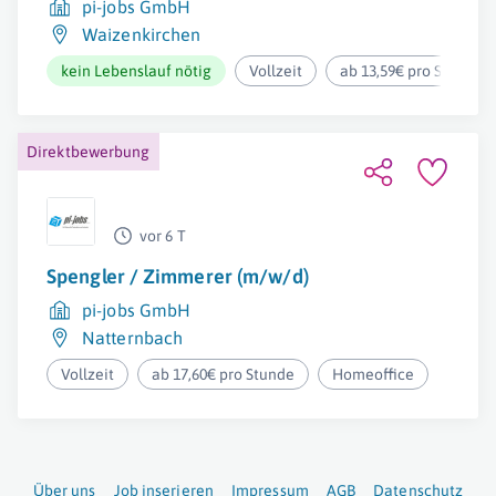
pi-jobs GmbH
Waizenkirchen
kein Lebenslauf nötig
Vollzeit
ab 13,59€ pro Stunde
Direktbewerbung
vor 6 T
Spengler / Zimmerer (m/w/d)
pi-jobs GmbH
Natternbach
Vollzeit
ab 17,60€ pro Stunde
Homeoffice
Über uns
Job inserieren
Impressum
AGB
Datenschutz