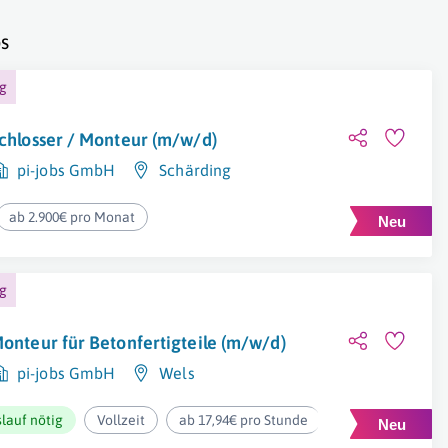
s
ng
chlosser / Monteur (m/w/d)
pi-jobs GmbH
Schärding
ab 2.900€ pro Monat
ng
onteur für Betonfertigteile (m/w/d)
pi-jobs GmbH
Wels
lauf nötig
Vollzeit
ab 17,94€ pro Stunde