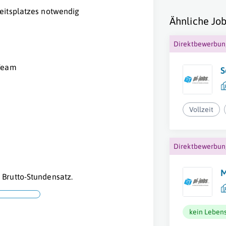
eitsplatzes notwendig
Ähnliche Job
Direktbewerbu
 Team
S
Vollzeit
Direktbewerbu
M
Brutto-Stundensatz.
kein Lebens