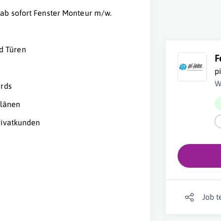
ab sofort Fenster Monteur m/w.
d Türen
F
p
W
ards
plänen
rivatkunden
Job t
e