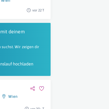
Wien
vor 22 T
 mit deinem
 suchst. Wir zeigen dir
nslauf hochladen
Wien
vor 30+ T