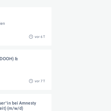
ien
vor 6 T
 (DOOH) &
vor 7 T
ser*in bei Amnesty
zeit) (m/w/d)