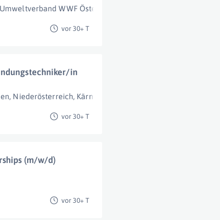
 & Umweltverband WWF Österreich
1160 Wien
vor 30+ T
endungstechniker/in
ien
,
Niederösterreich
,
Kärnten
,
Burgenland
,
Oberösterreich
vor 30+ T
rships (m/w/d)
vor 30+ T