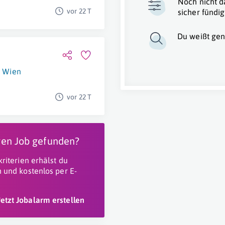
Noch nicht d
vor 22 T
sicher fündig
Du weißt gen
Wien
vor 22 T
igen Job gefunden?
riterien erhälst du
 und kostenlos per E-
Jetzt Jobalarm erstellen