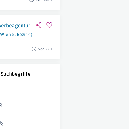
-Werbeagentur
Wien 5. Bezirk (Margareten)
vor 22 T
 Suchbegriffe
s
ng
ig