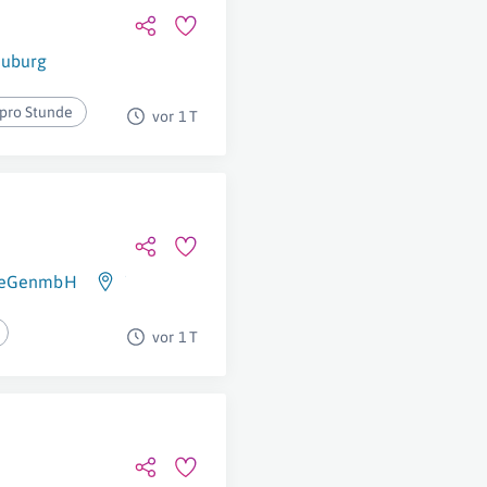
euburg
 pro Stunde
vor 1 T
h eGenmbH
Tulln
vor 1 T