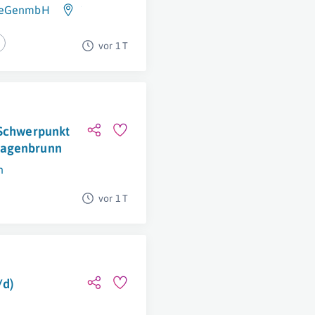
h eGenmbH
Tulln
vor 1 T
 Schwerpunkt
Hagenbrunn
n
vor 1 T
/d)