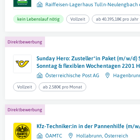
Raiffeisen-Lagerhaus Tulln-Neulengbac
kein Lebenslauf nötig
Vollzeit
ab 40.395,18€ pro Jahr
Direktbewerbung
Sunday Hero: Zusteller*in Paket (m/w/d)
Sonntag & flexiblen Wochentagen 2201 
Österreichische Post AG
Hagenbrun
Vollzeit
ab 2.580€ pro Monat
Direktbewerbung
Kfz-Techniker:in in der Pannenhilfe (m/w
ÖAMTC
Hollabrunn
,
Österreich