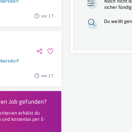
bersdorf
Noch nicht d
sicher fündig
vor 1 T
Du weißt gen
bersdorf
vor 1 T
igen Job gefunden?
riterien erhälst du
 und kostenlos per E-