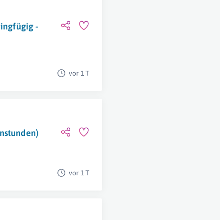
ingfügig -
vor 1 T
enstunden)
vor 1 T