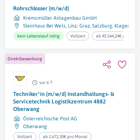
Rohrschlosser (m/w/d)
Kremsmüller Anlagenbau GmbH
Steinhaus Bei Wels
,
Linz
,
Graz
,
Salzburg
,
Klagenfurt
kein Lebenslauf nötig
Vollzeit
ab 45.544,24€ pro Jahr
Direktbewerbung
vor 6 T
Techniker*in (m/w/d) Instandhaltungs- &
Servicetechnik Logistikzentrum 4882
Oberwang
Österreichische Post AG
Oberwang
Vollzeit
ab 2.672,30€ pro Monat