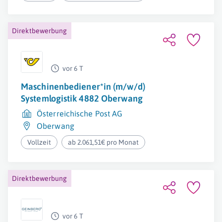
Direktbewerbung
vor 6 T
Maschinenbediener*in (m/w/d)
Systemlogistik 4882 Oberwang
Österreichische Post AG
Oberwang
Vollzeit
ab 2.061,51€ pro Monat
Direktbewerbung
vor 6 T