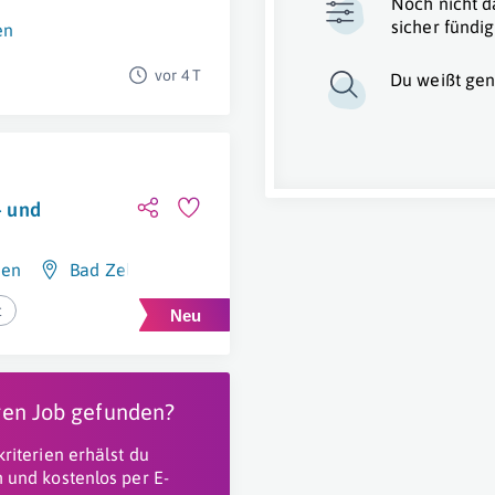
Noch nicht d
sicher fündig
en
vor 4 T
Du weißt gen
- und
hen
Bad Zell
,
Österreich
t
igen Job gefunden?
riterien erhälst du
 und kostenlos per E-