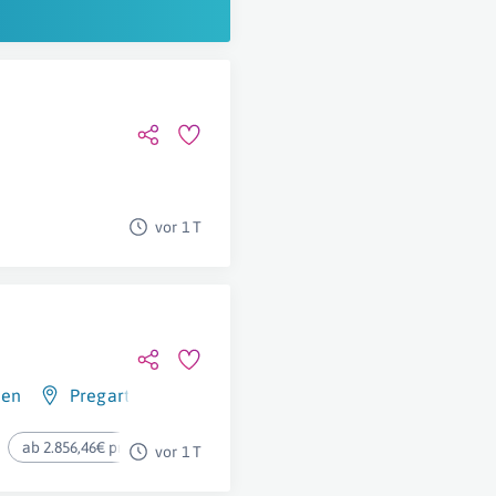
vor 1 T
hen
Pregarten
,
Österreich
ab 2.856,46€ pro Monat
vor 1 T