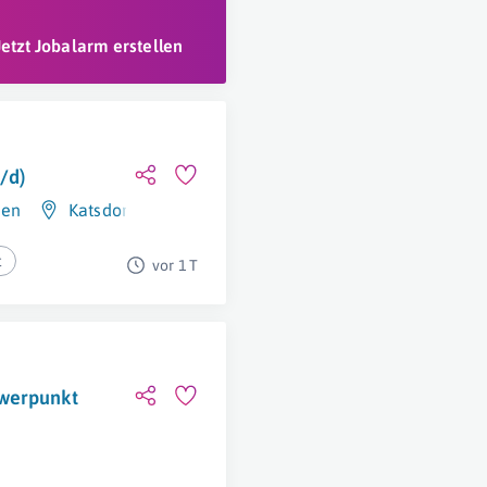
Jetzt Jobalarm erstellen
/d)
hen
Katsdorf
,
Österreich
t
vor 1 T
hwerpunkt