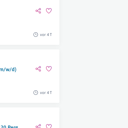
vor 4 T
(m/w/d)
vor 4 T
320 Perg