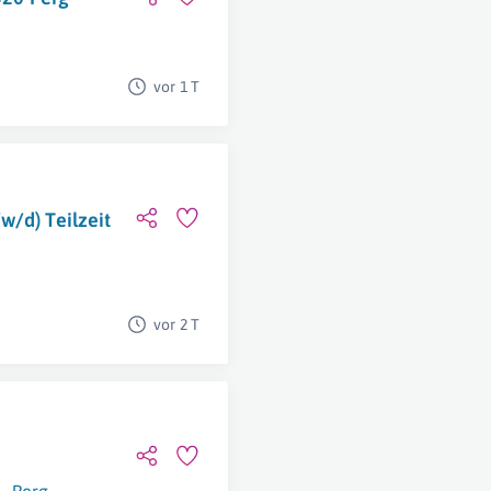
vor 1 T
w/d) Teilzeit
vor 2 T