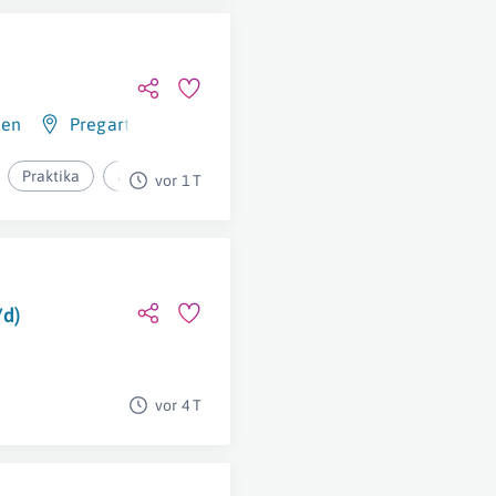
hen
Pregarten
,
Österreich
Praktika
ab 2.974,60€ pro Monat
vor 1 T
/d)
vor 4 T