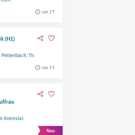
vor 2 T
k (H1)
,
Pettenbach
,
Thalheim Bei Wels
vor 3 T
uffrau
Im Kremstal