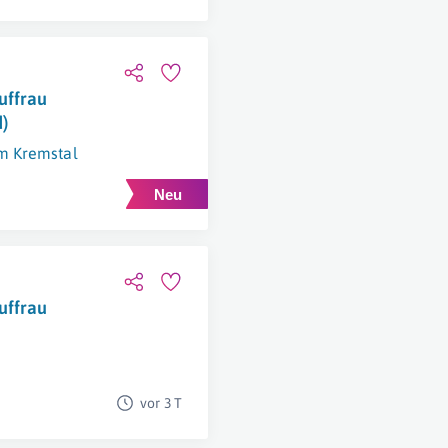
uffrau
)
Im Kremstal
uffrau
vor 3 T