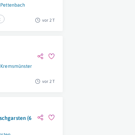
Pettenbach
t
vor 2 T
Kremsmünster
vor 2 T
schgarsten (6
rsten