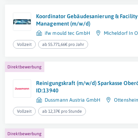
Koordinator Gebäudesanierung & Facility
Management (m/w/d)
ifw mould tec GmbH
Micheldorf In 
Vollzeit
ab 55.771,66€ pro Jahr
Direktbewerbung
Reinigungskraft (m/w/d) Sparkasse Oberö
ID:13940
Dussmann Austria GmbH
Ottenshei
Vollzeit
ab 12,37€ pro Stunde
Direktbewerbung