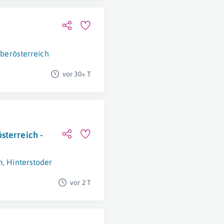
Oberösterreich
vor 30+ T
sterreich -
m
,
Hinterstoder
vor 2 T