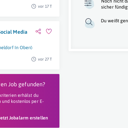
Noch nicht d
vor 17 T
sicher fündig
Du weißt gen
Social Media
eldorf In Oberösterreich
vor 27 T
igen Job gefunden?
riterien erhälst du
 und kostenlos per E-
Jetzt Jobalarm erstellen