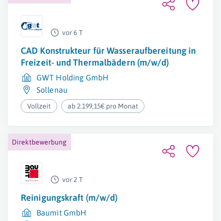
vor 6 T
CAD Konstrukteur für Wasseraufbereitung in
Freizeit- und Thermalbädern (m/w/d)
GWT Holding GmbH
Sollenau
Vollzeit
ab 2.199,15€ pro Monat
Direktbewerbung
vor 2 T
Reinigungskraft (m/w/d)
Baumit GmbH