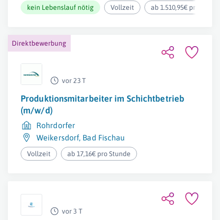
kein Lebenslauf nötig
Vollzeit
ab 1.510,95€ pro Mona
Direktbewerbung
vor 23 T
Produktionsmitarbeiter im Schichtbetrieb
(m/w/d)
Rohrdorfer
Weikersdorf
,
Bad Fischau
Vollzeit
ab 17,16€ pro Stunde
vor 3 T