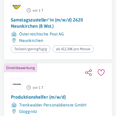
vor 1 T
Samstagszusteller*in (m/w/d) 2620
Neunkirchen (8 Wst.)
Österreichische Post AG
Neunkirchen
Teilzeit/geringfügig
ab 412,30€ pro Monat
Direktbewerbung
vor 1 T
Produktionshelfer (m/w/d)
Trenkwalder Personaldienste GmbH
Gloggnitz