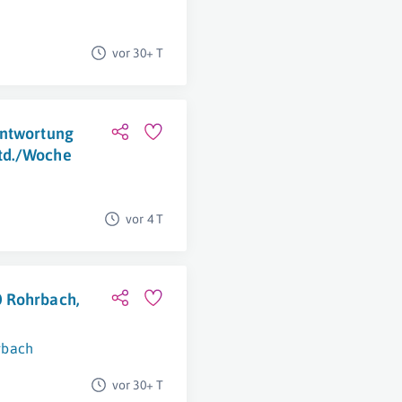
vor 30+ T
antwortung
td./Woche
vor 4 T
0 Rohrbach,
rbach
vor 30+ T