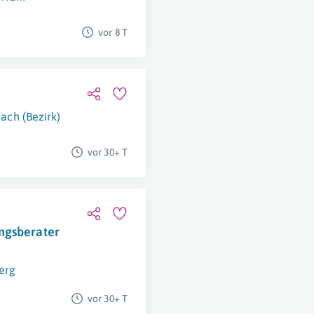
vor 8 T
ach (Bezirk)
vor 30+ T
ngsberater
erg
vor 30+ T