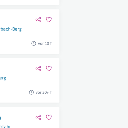
rbach-Berg
vor 10 T
erg
vor 30+ T
)
rfahr