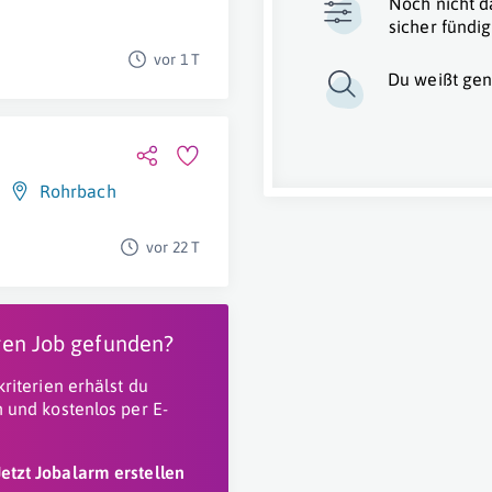
Noch nicht d
sicher fündig
vor 1 T
Du weißt gen
Rohrbach
vor 22 T
igen Job gefunden?
riterien erhälst du
 und kostenlos per E-
Jetzt Jobalarm erstellen