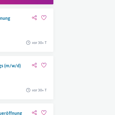
fnung
vor 30+ T
gs (m/w/d)
vor 30+ T
eueröffnung