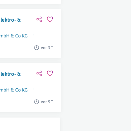
lektro- &
GmbH & Co KG
Rohrbach
,
Neuhofen An Der Krems
,
Molln
,
vor 3 T
lektro- &
GmbH & Co KG
Neuhofen An Der Krems
,
Molln
,
Rohrbach (
vor 5 T