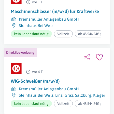
vor 1 T
Maschinenschlosser (m/w/d) für Kraftwerke
Kremsmüller Anlagenbau GmbH
Steinhaus Bei Wels
kein Lebenslauf nötig
Vollzeit
ab 45.544,24€ pro Jahr
Direktbewerbung
vor 4 T
WIG-Schweißer (m/w/d)
Kremsmüller Anlagenbau GmbH
Steinhaus Bei Wels
,
Linz
,
Graz
,
Salzburg
,
Klagenfurt
kein Lebenslauf nötig
Vollzeit
ab 45.544,24€ pro Jahr