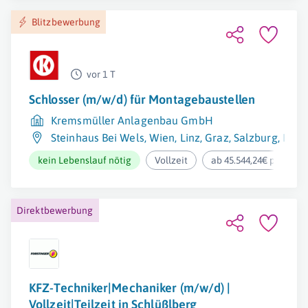
Blitzbewerbung
vor 1 T
Schlosser (m/w/d) für Montagebaustellen
Kremsmüller Anlagenbau GmbH
Steinhaus Bei Wels
,
Wien
,
Linz
,
Graz
,
Salzburg
,
Klag
kein Lebenslauf nötig
Vollzeit
ab 45.544,24€ pro Jahr
Direktbewerbung
KFZ-Techniker|Mechaniker (m/w/d) |
Vollzeit|Teilzeit in Schlüßlberg