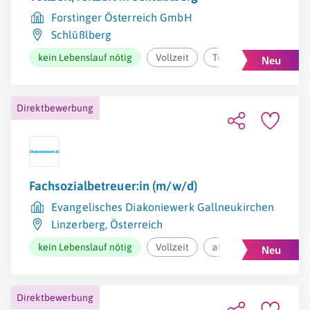
Forstinger Österreich GmbH
Schlüßlberg
kein Lebenslauf nötig
Vollzeit
Teilzeit/geringfügig
Direktbewerbung
Fachsozialbetreuer:in (m/w/d)
Evangelisches Diakoniewerk Gallneukirchen
Linzerberg
,
Österreich
kein Lebenslauf nötig
Vollzeit
ab 2.974,60€ pro Mona
Direktbewerbung