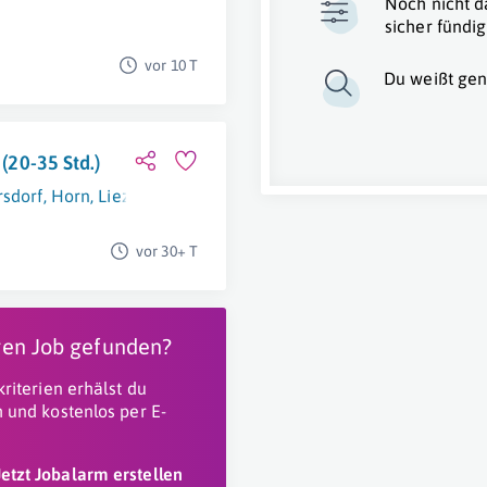
Noch nicht d
sicher fündig
vor 10 T
Du weißt gen
 (20-35 Std.)
rsdorf
,
Horn
,
Liezen
vor 30+ T
igen Job gefunden?
riterien erhälst du
 und kostenlos per E-
Jetzt Jobalarm erstellen