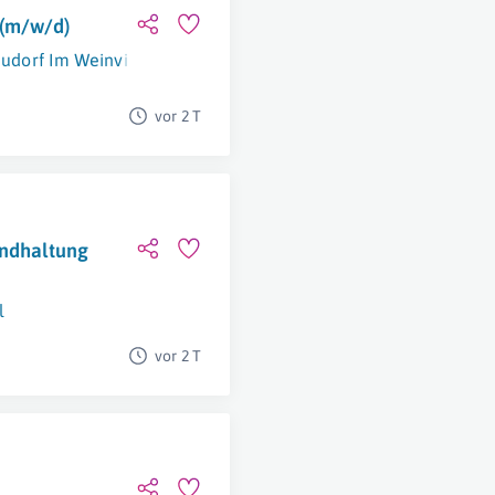
 (m/w/d)
udorf Im Weinviertel
vor 2 T
andhaltung
l
vor 2 T