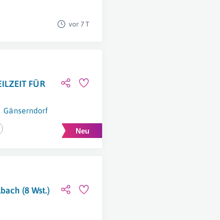
vor 7 T
ILZEIT FÜR
Gänserndorf
bach (8 Wst.)