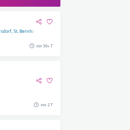
rsdorf
,
St. Bernhard-Frauenhofen
,
Liezen
vor 30+ T
vor 2 T