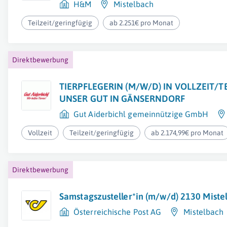
H&M
Mistelbach
Teilzeit/geringfügig
ab 2.251€ pro Monat
Direktbewerbung
TIERPFLEGERIN (M/W/D) IN VOLLZEIT/TE
UNSER GUT IN GÄNSERNDORF
Gut Aiderbichl gemeinnützige GmbH
Vollzeit
Teilzeit/geringfügig
ab 2.174,99€ pro Monat
Direktbewerbung
Samstagszusteller*in (m/w/d) 2130 Mistel
Österreichische Post AG
Mistelbach