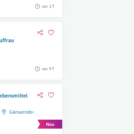
vor 1 T
uffrau
vor 9 T
ebensmittel
Gänserndorf