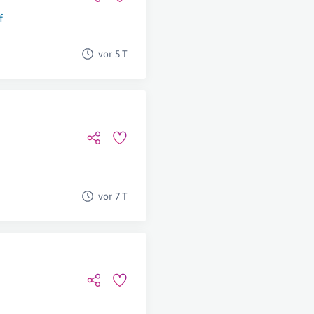
f
vor 5 T
vor 7 T