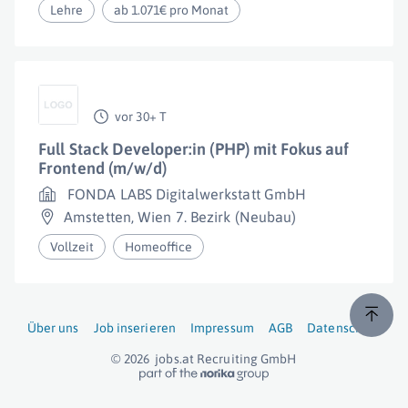
Lehre
ab 1.071€ pro Monat
vor 30+ T
Full Stack Developer:in (PHP) mit Fokus auf
Frontend (m/w/d)
FONDA LABS Digitalwerkstatt GmbH
Amstetten
,
Wien 7. Bezirk (Neubau)
Vollzeit
Homeoffice
Über uns
Job inserieren
Impressum
AGB
Datenschutz
© 2026
jobs.at
Recruiting GmbH