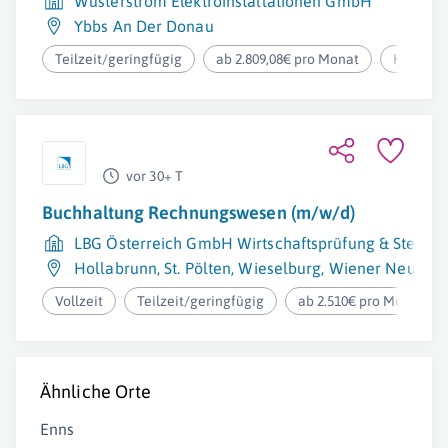
Wüsterstrom Elektroinstallationen GmbH
Ybbs An Der Donau
Teilzeit/geringfügig
ab 2.809,08€ pro Monat
Homeoff
vor 30+ T
Buchhaltung Rechnungswesen (m/w/d)
LBG Österreich GmbH Wirtschaftsprüfung & Steuer
Hollabrunn
,
St. Pölten
,
Wieselburg
,
Wiener Neustad
Vollzeit
Teilzeit/geringfügig
ab 2.510€ pro Monat
Ähnliche Orte
Enns