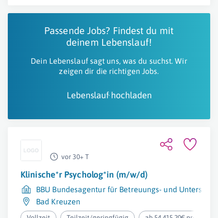
Passende Jobs? Findest du mit
deinem Lebenslauf!
Dein Lebenslauf sagt uns, was du suchst. Wir
zeigen dir die richtigen Jobs.
Lebenslauf hochladen
vor 30+ T
Klinische*r Psycholog*in (m/w/d)
BBU Bundesagentur für Betreuungs- und Unterstüt
Bad Kreuzen
Vollzeit
Teilzeit/geringfügig
ab 54.415,20€ pro Jahr