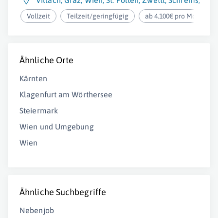
Villach
,
Graz
,
Wien
,
St. Pölten
,
Zwettl
,
Schrems
,
Gmü
Vollzeit
Teilzeit/geringfügig
ab 4.100€ pro Monat
Ähnliche Orte
Kärnten
Klagenfurt am Wörthersee
Steiermark
Wien und Umgebung
Wien
Ähnliche Suchbegriffe
Nebenjob