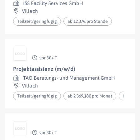
ISS Facility Services GmbH
Villach
Teilzeit/geringfügig
ab 12,37€ pro Stunde
vor 30+ T
Projektassistenz (m/w/d)
TAO Beratungs- und Management GmbH
Villach
Teilzeit/geringfügig
ab 2.369,18€ pro Monat
Homeoff
vor 30+ T