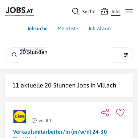
Suche
Jobs
Jobsuche
Merkliste
Job-Alarm
Villach • 25km
20 Stunden
11 aktuelle
20 Stunden
Jobs in
Villach
vor 8 T
Verkaufsmitarbeiter/in (m/w/d) 24-30