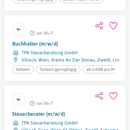
vor 30+ T
Buchhalter (m/w/d)
TPA Steuerberatung GmbH
Villach
,
Wien
,
Krems An Der Donau
,
Zwettl
,
Linz
,
Gr
Vollzeit
Teilzeit/geringfügig
ab 2.435€ pro Monat
vor 30+ T
Steuerberater (m/w/d)
TPA Steuerberatung GmbH