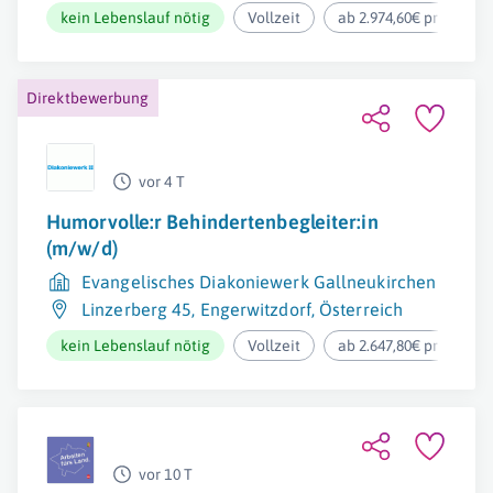
kein Lebenslauf nötig
Vollzeit
ab 2.974,60€ pro Mona
Direktbewerbung
vor 4 T
Humorvolle:r Behindertenbegleiter:in
(m/w/d)
Evangelisches Diakoniewerk Gallneukirchen
Linzerberg 45
,
Engerwitzdorf
,
Österreich
kein Lebenslauf nötig
Vollzeit
ab 2.647,80€ pro Mona
vor 10 T