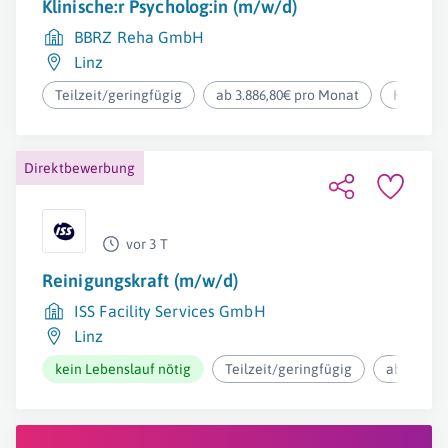
Klinische:r Psycholog:in (m/w/d)
BBRZ Reha GmbH
Linz
Teilzeit/geringfügig
ab 3.886,80€ pro Monat
Homeoff
Direktbewerbung
vor 3 T
Reinigungskraft (m/w/d)
ISS Facility Services GmbH
Linz
kein Lebenslauf nötig
Teilzeit/geringfügig
ab 12,37€