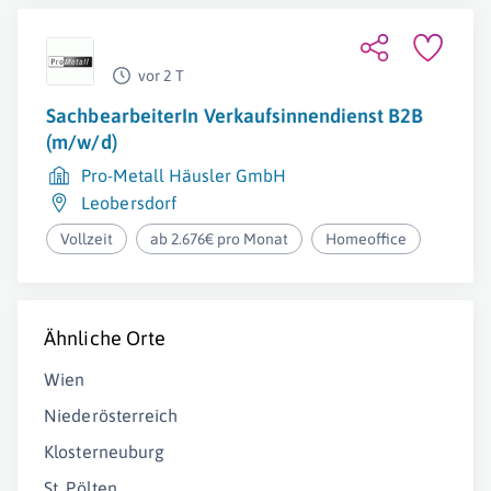
vor 2 T
SachbearbeiterIn Verkaufsinnendienst B2B
(m/w/d)
Pro-Metall Häusler GmbH
Leobersdorf
Vollzeit
ab 2.676€ pro Monat
Homeoffice
Ähnliche Orte
Wien
Niederösterreich
Klosterneuburg
St. Pölten