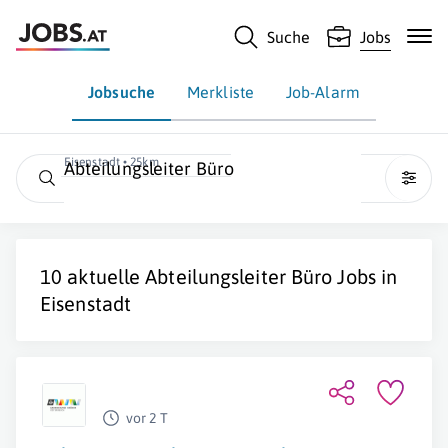
Suche
Jobs
Jobsuche
Merkliste
Job-Alarm
Eisenstadt • 25km
Abteilungsleiter Büro
10 aktuelle
Abteilungsleiter Büro
Jobs in
Eisenstadt
vor 2 T