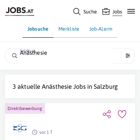
Suche
Jobs
Jobsuche
Merkliste
Job-Alarm
Salzburg
Anästhesie
3 aktuelle
Anästhesie
Jobs in
Salzburg
Direktbewerbung
vor 1 T