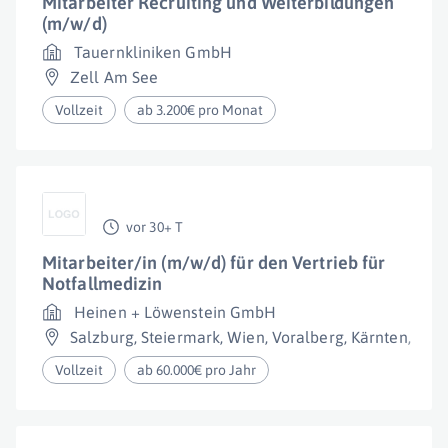
Mitarbeiter Recruiting und Weiterbildungen
(m/w/d)
Tauernkliniken GmbH
Zell Am See
Vollzeit
ab 3.200€ pro Monat
vor 30+ T
Mitarbeiter/in (m/w/d) für den Vertrieb für
Notfallmedizin
Heinen + Löwenstein GmbH
Salzburg
,
Steiermark
,
Wien
,
Voralberg
,
Kärnten
,
Nied
Vollzeit
ab 60.000€ pro Jahr