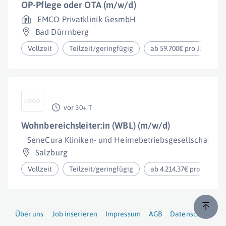
OP-Pflege oder OTA (m/w/d)
EMCO Privatklinik GesmbH
Bad Dürrnberg
Vollzeit
Teilzeit/geringfügig
ab 59.700€ pro Jahr
vor 30+ T
Wohnbereichsleiter:in (WBL) (m/w/d)
SeneCura Kliniken- und Heimebetriebsgesellschaft m.b
Salzburg
Vollzeit
Teilzeit/geringfügig
ab 4.214,37€ pro Monat
Über uns
Job inserieren
Impressum
AGB
Datenschutz