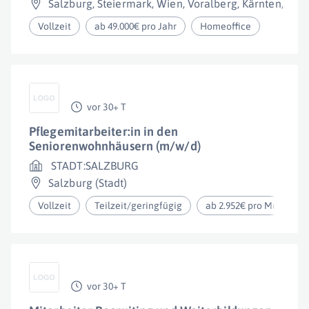
Salzburg
,
Steiermark
,
Wien
,
Voralberg
,
Kärnten
,
Nied
Vollzeit
ab 49.000€ pro Jahr
Homeoffice
vor 30+ T
Pflegemitarbeiter:in in den
Seniorenwohnhäusern (m/w/d)
STADT:SALZBURG
Salzburg (Stadt)
Vollzeit
Teilzeit/geringfügig
ab 2.952€ pro Monat
vor 30+ T