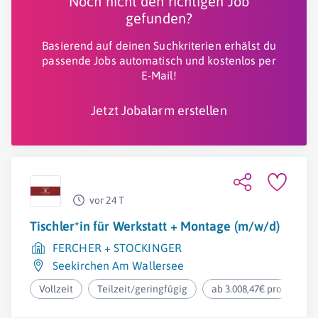
Noch nicht den richtigen Job
gefunden?
Basierend auf deinen Suchkriterien erhälst du
passende Jobs automatisch und kostenlos per
E-Mail!
Jetzt Jobalarm erstellen
vor 24 T
Tischler*in für Werkstatt + Montage (m/w/d)
FERCHER + STOCKINGER
Seekirchen Am Wallersee
Vollzeit
Teilzeit/geringfügig
ab 3.008,47€ pro Monat