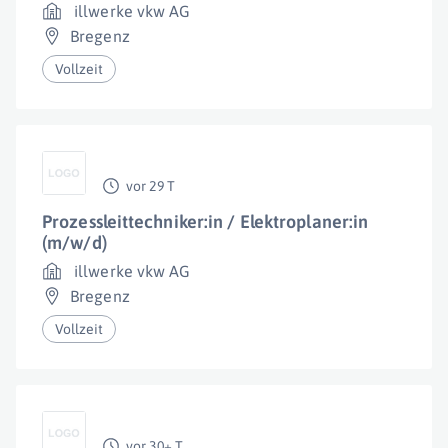
illwerke vkw AG
Bregenz
Vollzeit
vor 29 T
Prozessleittechniker:in / Elektroplaner:in
(m/w/d)
illwerke vkw AG
Bregenz
Vollzeit
vor 30+ T