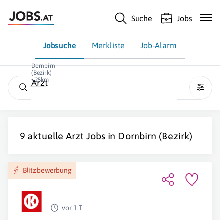
Suche
Jobs
Jobsuche
Merkliste
Job-Alarm
Dornbirn
(Bezirk)
• 25km
Arzt
9 aktuelle
Arzt
Jobs in
Dornbirn (Bezirk)
Blitzbewerbung
vor 1 T