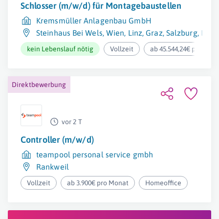
Schlosser (m/w/d) für Montagebaustellen
Kremsmüller Anlagenbau GmbH
Steinhaus Bei Wels
,
Wien
,
Linz
,
Graz
,
Salzburg
,
Klag
kein Lebenslauf nötig
Vollzeit
ab 45.544,24€ pro Jahr
Direktbewerbung
vor 2 T
Controller (m/w/d)
teampool personal service gmbh
Rankweil
Vollzeit
ab 3.900€ pro Monat
Homeoffice