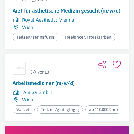
Arzt für ästhetische Medizin gesucht (m/w/d)
Royal Aesthetics Vienna
Wien
Teilzeit/geringfügig
Freelancer/Projektarbeit
ab 3.0
vor 13 T
Arbeitsmediziner (m/w/d)
Arsipa GmbH
Wien
Vollzeit
Teilzeit/geringfügig
ab 110.000€ pro Jahr