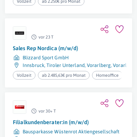
Vollzeit
ab 2.250€ pro Monat
vor 23 T
Sales Rep Nordica (m/w/d)
Blizzard Sport GmbH
Innsbruck
,
Tiroler Unterland
,
Vorarlberg
,
Vorarlberg
Vollzeit
ab 2.485,63€ pro Monat
Homeoffice
vor 30+ T
Filialkundenberater:in (m/w/d)
Bausparkasse Wüstenrot Aktiengesellschaft