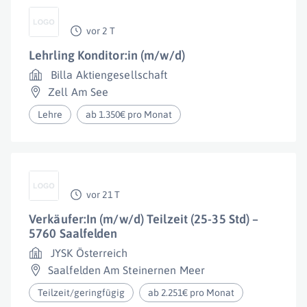
vor 2 T
Lehrling Konditor:in (m/w/d)
Billa Aktiengesellschaft
Zell Am See
Lehre
ab 1.350€ pro Monat
vor 21 T
Verkäufer:In (m/w/d) Teilzeit (25-35 Std) –
5760 Saalfelden
JYSK Österreich
Saalfelden Am Steinernen Meer
Teilzeit/geringfügig
ab 2.251€ pro Monat