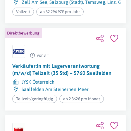
Zell Am See
,
Salzburg (Stadt)
,
Tamsweg
,
Linz
,
Gmun
Vollzeit
ab 32.294,97€ pro Jahr
Direktbewerbung
vor 3 T
Verkäufer:In mit Lagerverantwortung
(m/w/d) Teilzeit (35 Std) – 5760 Saalfelden
JYSK Österreich
Saalfelden Am Steinernen Meer
Teilzeit/geringfügig
ab 2.362€ pro Monat